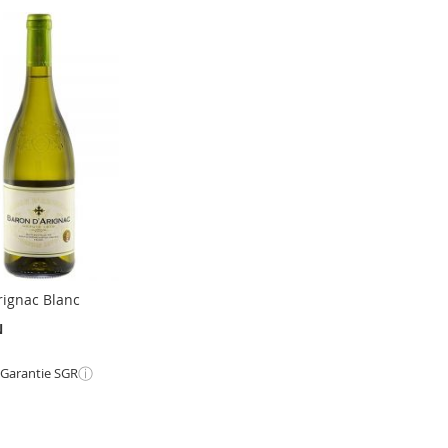
rignac Blanc
N
ⓘ
 Garantie SGR