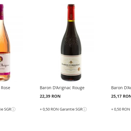
 Rose
Baron D'Arignac Rouge
Baron D'A
22,39 RON
25,17 RO
ⓘ
ⓘ
tie SGR
+ 0,50 RON Garantie SGR
+ 0,50 RON
Epuizat
Adauga în cos
din
stoc
ADAUGATI