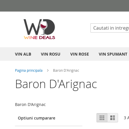
Mergeti
la
Continut
VIN ALB
VIN ROSU
VIN ROSE
VIN SPUMANT
Pagina principala
Baron D'Arignac
Baron D'Arignac
Baron D'Arignac
Vizualizare
Grila
List
3
A
Optiuni cumparare
ca