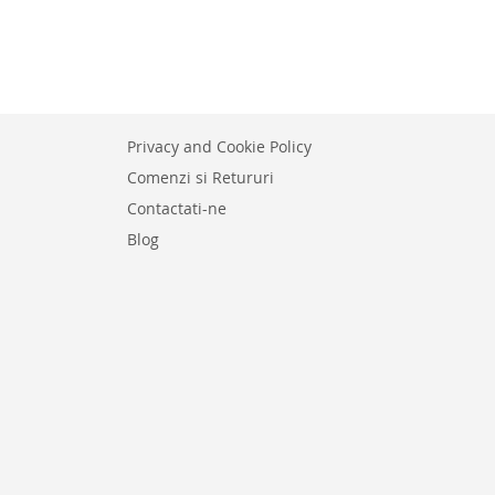
ADAU
PENTRU
PENT
E
COMPARARE
COMP
Privacy and Cookie Policy
Comenzi si Retururi
Contactati-ne
Blog