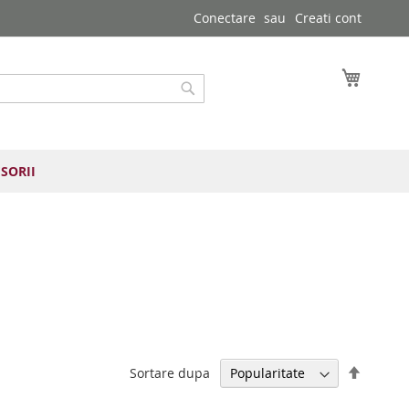
Conectare
Creati cont
Cosul 
Cautare
SORII
Setați
Sortare dupa
direcția
descen