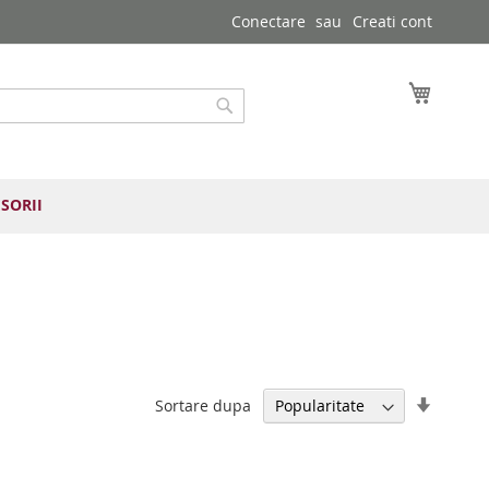
Conectare
Creati cont
Cosul 
Cautare
SORII
Setați
Sortare dupa
direcția
ascend