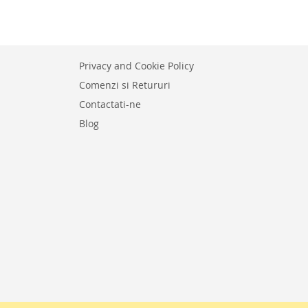
LISTA
PENTRU
E
DE
COMPARARE
DORINTE
Privacy and Cookie Policy
Comenzi si Retururi
Contactati-ne
Blog