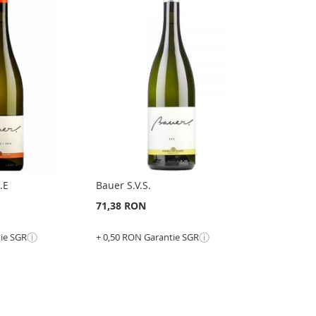
.E
Bauer S.V.S.
71,38 RON
ⓘ
ⓘ
tie SGR
+ 0,50 RON Garantie SGR
Adauga în cos
ADAUGATI
LA
ADAUGATI