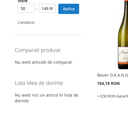
Intre
-
Aplica
2 products
Comparati produse
Nu aveti articole de comparat.
Bauer O.R.A.N.G
Lista Mea de dorinte
104,18 RON
Nu aveti nici un articol în lista de
+ 0,50 RON Garan
dorinte
Adauga în cos
ADAUGATI
LA
ADAUGATI