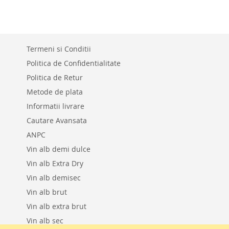
LISTA
PENTRU
DE
COMPARAR
DORINTE
Termeni si Conditii
Politica de Confidentialitate
Politica de Retur
Metode de plata
Informatii livrare
Cautare Avansata
ANPC
Vin alb demi dulce
Vin alb Extra Dry
Vin alb demisec
Vin alb brut
Vin alb extra brut
Vin alb sec