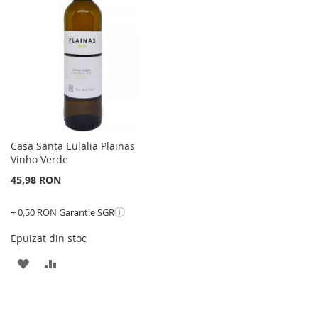
DE
DORINTE
DORINTE
Casa Santa Eulalia Plainas
Vinho Verde
45,98 RON
ⓘ
+ 0,50 RON Garantie SGR
Epuizat din stoc
ADAUGATI
ADAUGATI
LA
PENTRU
LISTA
COMPARARE