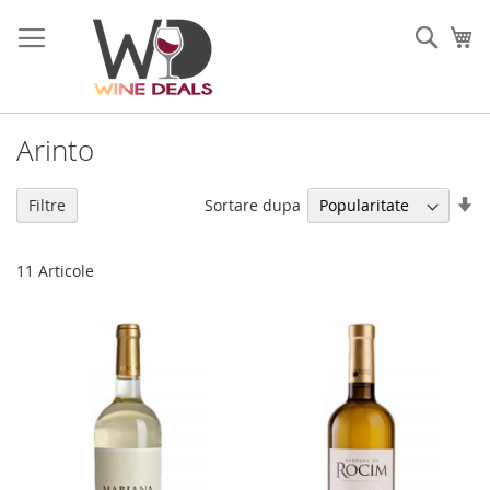
Mergeti
la
Cauta
Co
Continut
Arinto
Se
Sortare dupa
Filtre
di
as
11
Articole