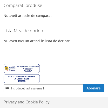
Comparati produse
DE
DORINTE
Nu aveti articole de comparat.
Lista Mea de dorinte
Nu aveti nici un articol în lista de dorinte
Inscrieti-
Abonare
va
la
Buletinele
Privacy and Cookie Policy
noastre