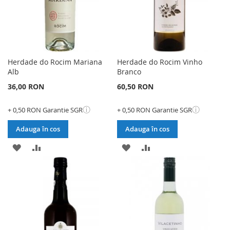
Herdade do Rocim Mariana
Herdade do Rocim Vinho
Alb
Branco
36,00 RON
60,50 RON
ⓘ
ⓘ
+ 0,50 RON Garantie SGR
+ 0,50 RON Garantie SGR
Adauga în cos
Adauga în cos
ADAUGATI
ADAUGATI
ADAUGATI
ADAUGATI
LA
PENTRU
LA
PENTRU
LISTA
COMPARARE
LISTA
COMPARARE
DE
DE
DORINTE
DORINTE