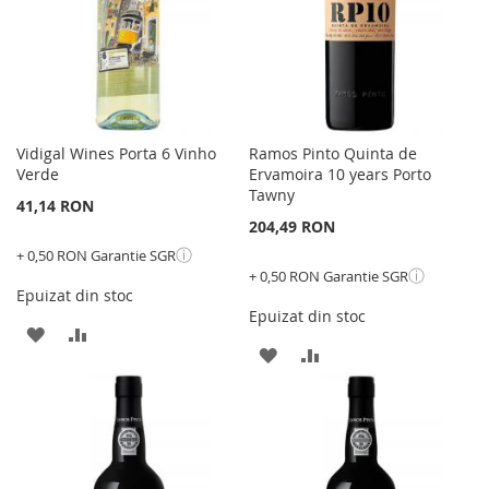
Vidigal Wines Porta 6 Vinho
Ramos Pinto Quinta de
Verde
Ervamoira 10 years Porto
Tawny
41,14 RON
204,49 RON
ⓘ
+ 0,50 RON Garantie SGR
ⓘ
+ 0,50 RON Garantie SGR
Epuizat din stoc
Epuizat din stoc
ADAUGATI
ADAUGATI
ADAUGATI
ADAUGATI
LA
PENTRU
LA
PENTRU
LISTA
COMPARARE
LISTA
COMPARARE
DE
DE
DORINTE