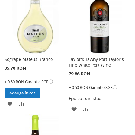
DE
DORINTE
DORINTE
Sogrape Mateus Branco
Taylor's Tawny Port Taylor's
Fine White Port Wine
35,70 RON
79,86 RON
ⓘ
+ 0,50 RON Garantie SGR
ⓘ
+ 0,50 RON Garantie SGR
Adauga în cos
Epuizat din stoc
ADAUGATI
ADAUGATI
ADAUGATI
ADAUGATI
LA
PENTRU
LA
PENTRU
LISTA
COMPARARE
LISTA
COMPARARE
DE