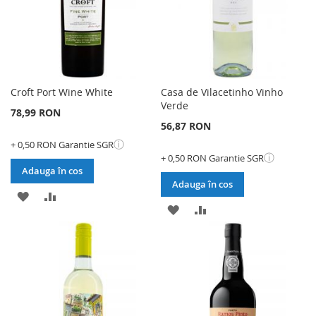
Croft Port Wine White
Casa de Vilacetinho Vinho
Verde
78,99 RON
56,87 RON
ⓘ
+ 0,50 RON Garantie SGR
ⓘ
+ 0,50 RON Garantie SGR
Adauga în cos
Adauga în cos
ADAUGATI
ADAUGATI
ADAUGATI
ADAUGATI
LA
PENTRU
LA
PENTRU
LISTA
COMPARARE
LISTA
COMPARARE
DE
DE
DORINTE
DORINTE