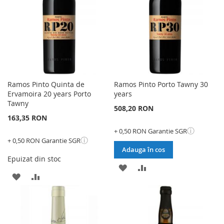
DORINTE
Ramos Pinto Quinta de
Ramos Pinto Porto Tawny 30
Ervamoira 20 years Porto
years
Tawny
508,20 RON
163,35 RON
ⓘ
+ 0,50 RON Garantie SGR
ⓘ
+ 0,50 RON Garantie SGR
Adauga în cos
Epuizat din stoc
ADAUGATI
ADAUGATI
ADAUGATI
ADAUGATI
LA
PENTRU
LA
PENTRU
LISTA
COMPARARE
LISTA
COMPARARE
DE