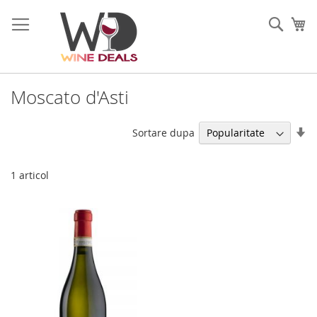
Mergeti
la
Cauta
Co
Continut
Moscato d'Asti
Se
Sortare dupa
di
as
1
articol