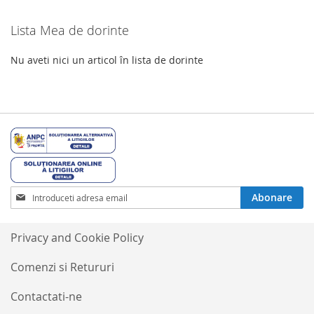
Lista Mea de dorinte
Nu aveti nici un articol în lista de dorinte
Inscrieti-
Abonare
va
la
Buletinele
Privacy and Cookie Policy
noastre
informative
Comenzi si Retururi
Contactati-ne