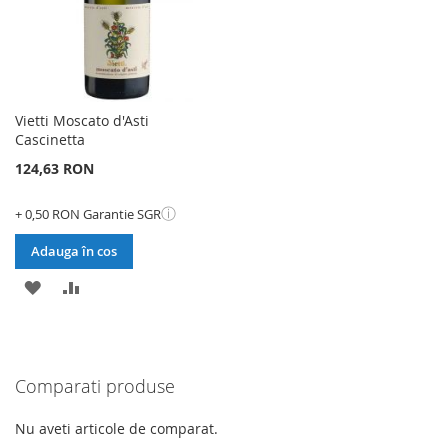
Vietti Moscato d'Asti
Cascinetta
124,63 RON
ⓘ
+ 0,50 RON Garantie SGR
Adauga în cos
ADAUGATI
ADAUGATI
LA
PENTRU
LISTA
COMPARARE
Comparati produse
DE
DORINTE
Nu aveti articole de comparat.