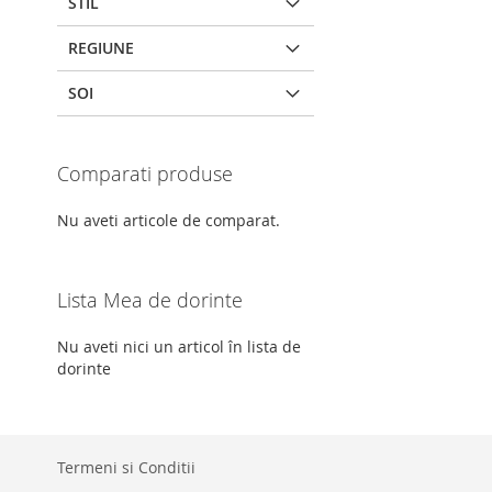
STIL
LISTA
PENTRU
REGIUNE
DE
COMPARAR
SOI
DORINTE
Comparati produse
Nu aveti articole de comparat.
Lista Mea de dorinte
Nu aveti nici un articol în lista de
dorinte
Termeni si Conditii