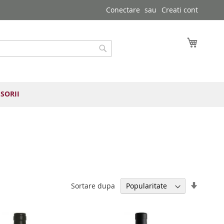
Conectare
Creati cont
Cosul 
Cautare
SORII
Setați
Sortare dupa
direcția
ascend