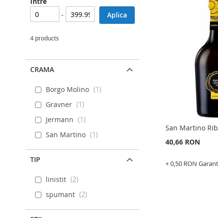
Intre
-
Aplica
4 products
CRAMA
Borgo Molino
1
Gravner
1
Jermann
1
San Martino Ribo
San Martino
1
40,66 RON
TIP
+ 0,50 RON Garan
Adauga în cos
linistit
2
ADAUGATI
spumant
2
LA
ADAUGATI