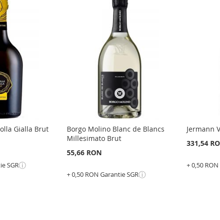
lla Gialla Brut
Borgo Molino Blanc de Blancs
Jermann V
Millesimato Brut
331,54 R
55,66 RON
ⓘ
tie SGR
+ 0,50 RON
ⓘ
+ 0,50 RON Garantie SGR
Adauga 
Epuizat
din
ADAU
stoc
LA
ADAU
ADAUGATI