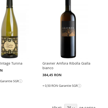
intage Tunina
Gravner Amfora Ribolla Gialla
bianco
ON
384,45 RON
ⓘ
 Garantie SGR
ⓘ
+ 0,50 RON Garantie SGR
în cos
Epuizat
din
GATI
stoc
GATI
ADAUGATI
Afisati
pe pagina