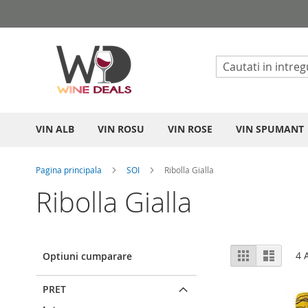
Mergeti
la
Continut
VIN ALB
VIN ROSU
VIN ROSE
VIN SPUMANT
Pagina principala
SOI
Ribolla Gialla
Ribolla Gialla
Vizualizare
Grila
List
4
A
Optiuni cumparare
ca
PRET