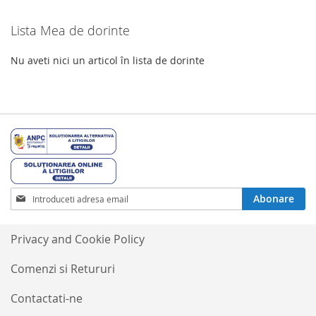
Lista Mea de dorinte
Nu aveti nici un articol în lista de dorinte
Inscrieti-
Abonare
va
la
Buletinele
Privacy and Cookie Policy
noastre
informative
Comenzi si Retururi
Contactati-ne