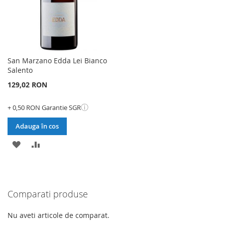
San Marzano Edda Lei Bianco
Salento
129,02 RON
ⓘ
+ 0,50 RON Garantie SGR
Adauga în cos
ADAUGATI
ADAUGATI
LA
PENTRU
LISTA
COMPARARE
Comparati produse
DE
DORINTE
Nu aveti articole de comparat.