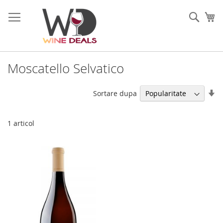
Mergeti
la
Cauta
Co
Continut
Moscatello Selvatico
Se
Sortare dupa
di
as
1
articol