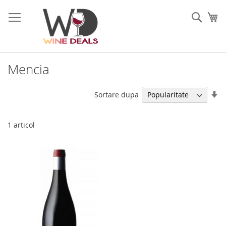
Mergeti
la
Cauta
Co
Continut
Mencia
Se
Sortare dupa
di
as
1
articol