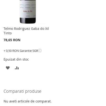
Telmo Rodriguez Gaba do Xil
Tinto
78,65 RON
ⓘ
+ 0,50 RON Garantie SGR
Epuizat din stoc
ADAUGATI
ADAUGATI
LA
PENTRU
LISTA
COMPARARE
Comparati produse
DE
DORINTE
Nu aveti articole de comparat.