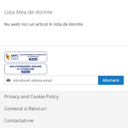
Lista Mea de dorinte
Nu aveti nici un articol în lista de dorinte
Inscrieti-
Abonare
va
la
Buletinele
Privacy and Cookie Policy
noastre
informative
Comenzi si Retururi
Contactati-ne