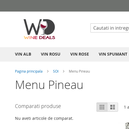
Mergeti
la
Continut
VIN ALB
VIN ROSU
VIN ROSE
VIN SPUMANT
Pagina principala
SOI
Menu Pineau
Menu Pineau
Vizualizare
Comparati produse
Grila
List
1
a
ca
Nu aveti articole de comparat.