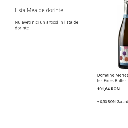
Lista Mea de dorinte
Nu aveti nici un articol în lista de
dorinte
Domaine Merieau
les Fines Bulles
101,64 RON
+ 0,50 RON Garan
Epuizat
din
stoc
ADAUGATI