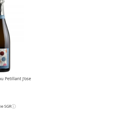
 Petillant J'ose
ⓘ
tie SGR