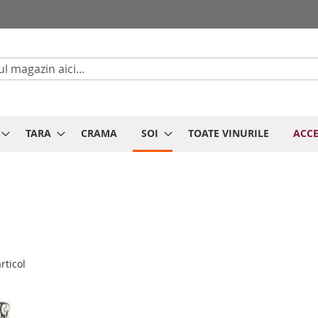
Cautare
TARA
CRAMA
SOI
TOATE VINURILE
ACCE
rticol