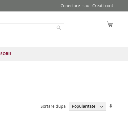
Conectare
Creati cont
Cosul 
Cautare
SORII
Setați
Sortare dupa
direcția
ascend