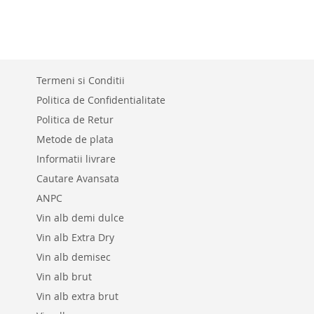
LA
ADAUGATI
LISTA
PENTRU
DE
COMPARAR
Termeni si Conditii
DORINTE
Politica de Confidentialitate
Politica de Retur
Metode de plata
Informatii livrare
Cautare Avansata
ANPC
Vin alb demi dulce
Vin alb Extra Dry
Vin alb demisec
Vin alb brut
Vin alb extra brut