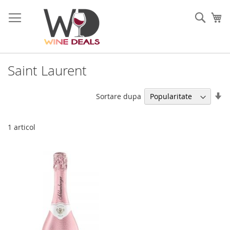
Mergeti
la
Cauta
Co
Continut
Saint Laurent
Se
Sortare dupa
di
as
1
articol