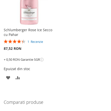
Schlumberger Rose Ice Secco
cu Pahar
Rating:
1
Recenzie
87%
87,52 RON
ⓘ
+ 0,50 RON Garantie SGR
Epuizat din stoc
ADAUGATI
ADAUGATI
LA
PENTRU
LISTA
COMPARARE
Comparati produse
DE