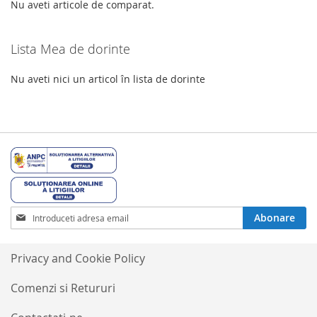
DORINTE
Nu aveti articole de comparat.
Lista Mea de dorinte
Nu aveti nici un articol în lista de dorinte
Inscrieti-
Abonare
va
la
Buletinele
Privacy and Cookie Policy
noastre
informative
Comenzi si Retururi