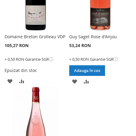
Domaine Breton Grolleau VDP
Guy Saget Rose d'Anjou
105,27 RON
53,24 RON
ⓘ
ⓘ
+ 0,50 RON Garantie SGR
+ 0,50 RON Garantie SGR
Epuizat din stoc
Adauga în cos
ADAUGATI
ADAUGATI
ADAUGATI
ADAUGATI
LA
PENTRU
LA
PENTRU
LISTA
COMPARARE
LISTA
COMPARARE
DE
DE
DORINTE
DORINTE