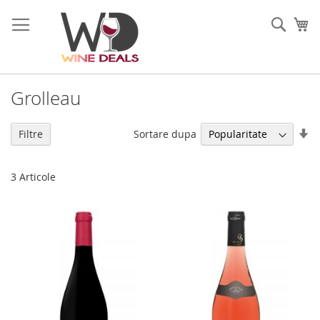
Mergeti
la
Cauta
Co
Continut
Grolleau
Se
Sortare dupa
Filtre
di
as
3
Articole