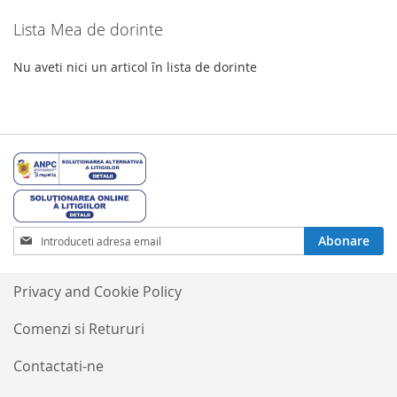
Lista Mea de dorinte
Nu aveti nici un articol în lista de dorinte
Inscrieti-
Abonare
va
la
Buletinele
Privacy and Cookie Policy
noastre
informative
Comenzi si Retururi
Contactati-ne