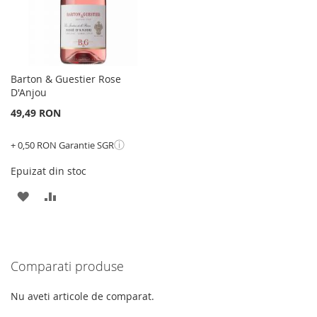
Barton & Guestier Rose
D'Anjou
49,49 RON
ⓘ
+ 0,50 RON Garantie SGR
Epuizat din stoc
ADAUGATI
ADAUGATI
LA
PENTRU
LISTA
COMPARARE
Comparati produse
DE
DORINTE
Nu aveti articole de comparat.