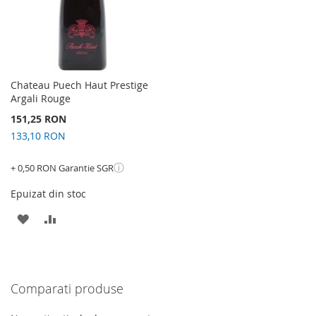
Chateau Puech Haut Prestige
Argali Rouge
151,25 RON
133,10 RON
ⓘ
+ 0,50 RON Garantie SGR
Epuizat din stoc
ADAUGATI
ADAUGATI
LA
PENTRU
LISTA
COMPARARE
Comparati produse
DE