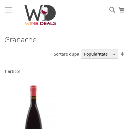
Mergeti
la
Cauta
Co
Continut
Granache
Se
Sortare dupa
di
as
1
articol