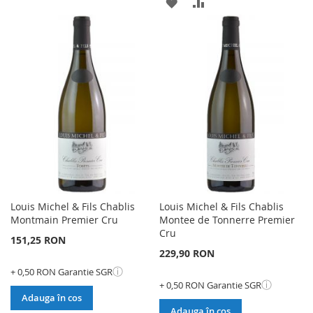
ADAUGATI
ADAUGATI
LA
PENTRU
LA
PENTRU
LISTA
COMPARARE
LISTA
COMPARARE
DE
DE
DORINTE
DORINTE
Louis Michel & Fils Chablis
Louis Michel & Fils Chablis
Montmain Premier Cru
Montee de Tonnerre Premier
Cru
151,25 RON
229,90 RON
ⓘ
+ 0,50 RON Garantie SGR
ⓘ
+ 0,50 RON Garantie SGR
Adauga în cos
Adauga în cos