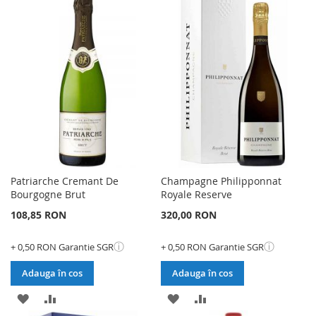
LISTA
COMPARARE
LISTA
COMPARARE
DE
DE
DORINTE
DORINTE
Patriarche Cremant De
Champagne Philipponnat
Bourgogne Brut
Royale Reserve
108,85 RON
320,00 RON
ⓘ
ⓘ
+ 0,50 RON Garantie SGR
+ 0,50 RON Garantie SGR
Adauga în cos
Adauga în cos
ADAUGATI
ADAUGATI
ADAUGATI
ADAUGATI