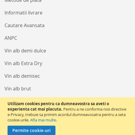
Metode de plata
Informatii livrare
Cautare Avansata
ANPC
Vin alb demi dulce
Vin alb Extra Dry
Vin alb demisec
Vin alb brut
Vin alb extra brut
Utilizam cookies pentru ca dumneavostra sa aveti o
experienta cat mai placuta.
Pentru a ne conforma noii directive
Vin alb sec
e-Privacy, trebuie sa primim acordul dumneavosatra pentru a seta
cookie-urile.
Afla mai multe
.
Vin alb dulce
Permite cookie-uri