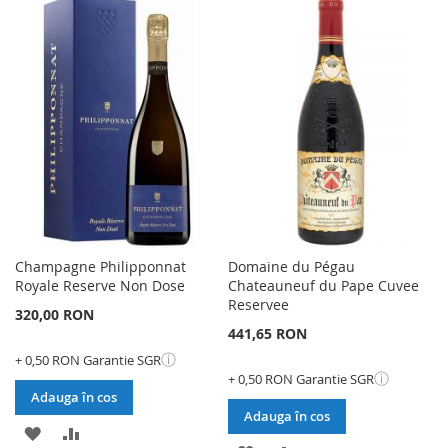
LA
PENTRU
LA
PENTRU
LISTA
COMPARARE
LISTA
COMPARARE
DE
DE
DORINTE
DORINTE
Champagne Philipponnat
Domaine du Pégau
Royale Reserve Non Dose
Chateauneuf du Pape Cuvee
Reservee
320,00 RON
441,65 RON
ⓘ
+ 0,50 RON Garantie SGR
ⓘ
+ 0,50 RON Garantie SGR
Adauga în cos
Adauga în cos
ADAUGATI
ADAUGATI