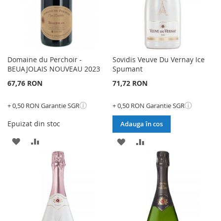
Domaine du Perchoir -
Sovidis Veuve Du Vernay Ice
BEUAJOLAIS NOUVEAU 2023
Spumant
67,76 RON
71,72 RON
ⓘ
ⓘ
+ 0,50 RON Garantie SGR
+ 0,50 RON Garantie SGR
Epuizat din stoc
Adauga în cos
ADAUGATI
ADAUGATI
ADAUGATI
ADAUGATI
LA
PENTRU
LA
PENTRU
LISTA
COMPARARE
LISTA
COMPARARE
DE
DE
DORINTE
DORINTE