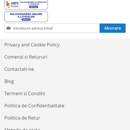
Inscrieti-
Abonare
va
la
Buletinele
Privacy and Cookie Policy
noastre
informative
Comenzi si Retururi
Contactati-ne
Blog
Termeni si Conditii
Politica de Confidentialitate
Politica de Retur