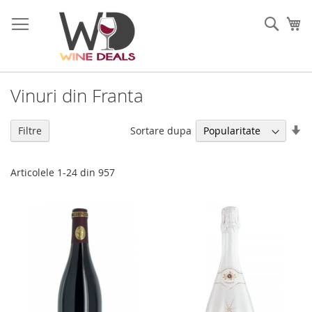
Mergeti
la
Cauta
Co
Continut
Vinuri din Franta
Se
Sortare dupa
Filtre
di
as
Articolele
1
-
24
din
957