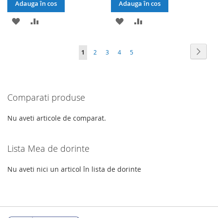
Adauga în cos
Adauga în cos
ADAUGATI
ADAUGATI
ADAUGATI
ADAUGATI
LA
PENTRU
LA
PENTRU
Pagina
Pagin
Urmat
în
Pagina
Pagina
Pagina
Pagina
1
2
3
4
5
LISTA
COMPARARE
LISTA
COMPARARE
acest
DE
DE
moment
DORINTE
DORINTE
Comparati produse
cititi
pagina
Nu aveti articole de comparat.
Lista Mea de dorinte
Nu aveti nici un articol în lista de dorinte