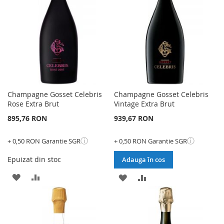
DE
DORINTE
DORINTE
Champagne Gosset Celebris
Champagne Gosset Celebris
Rose Extra Brut
Vintage Extra Brut
895,76 RON
939,67 RON
ⓘ
ⓘ
+ 0,50 RON Garantie SGR
+ 0,50 RON Garantie SGR
Epuizat din stoc
Adauga în cos
ADAUGATI
ADAUGATI
ADAUGATI
ADAUGATI
LA
PENTRU
LA
PENTRU
LISTA
COMPARARE
LISTA
COMPARARE