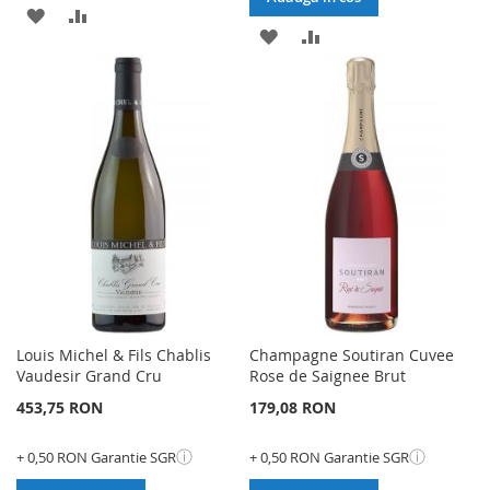
ADAUGATI
ADAUGATI
ADAUGATI
ADAUGATI
LA
PENTRU
LA
PENTRU
LISTA
COMPARARE
LISTA
COMPARARE
DE
DE
DORINTE
DORINTE
Louis Michel & Fils Chablis
Champagne Soutiran Cuvee
Vaudesir Grand Cru
Rose de Saignee Brut
453,75 RON
179,08 RON
ⓘ
ⓘ
+ 0,50 RON Garantie SGR
+ 0,50 RON Garantie SGR