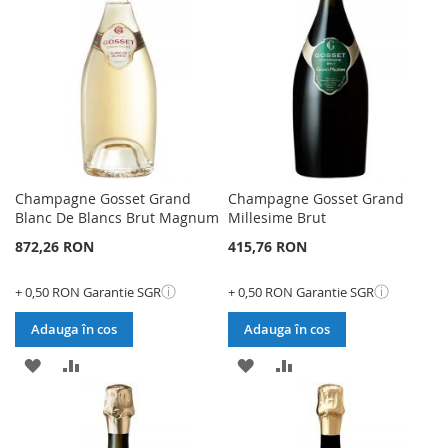
DE
DE
DORINTE
DORINTE
Champagne Gosset Grand
Champagne Gosset Grand
Blanc De Blancs Brut Magnum
Millesime Brut
872,26 RON
415,76 RON
ⓘ
ⓘ
+ 0,50 RON Garantie SGR
+ 0,50 RON Garantie SGR
Adauga în cos
Adauga în cos
ADAUGATI
ADAUGATI
ADAUGATI
ADAUGATI
LA
PENTRU
LA
PENTRU
LISTA
COMPARARE
LISTA
COMPARARE