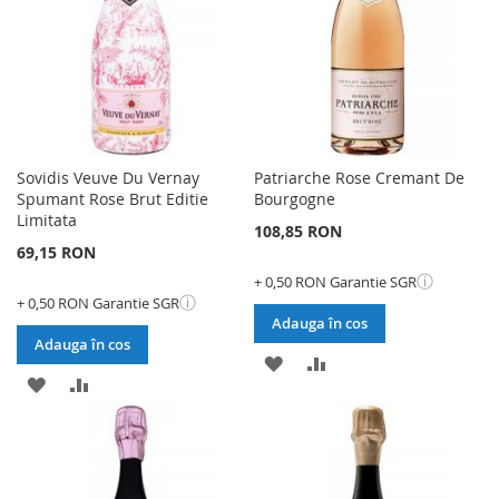
DORINTE
Sovidis Veuve Du Vernay
Patriarche Rose Cremant De
Spumant Rose Brut Editie
Bourgogne
Limitata
108,85 RON
69,15 RON
ⓘ
+ 0,50 RON Garantie SGR
ⓘ
+ 0,50 RON Garantie SGR
Adauga în cos
Adauga în cos
ADAUGATI
ADAUGATI
ADAUGATI
ADAUGATI
LA
PENTRU
LA
PENTRU
LISTA
COMPARARE
LISTA
COMPARARE
DE