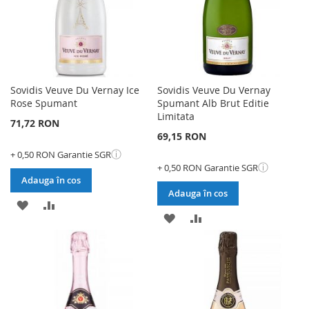
Sovidis Veuve Du Vernay Ice
Sovidis Veuve Du Vernay
Rose Spumant
Spumant Alb Brut Editie
Limitata
71,72 RON
69,15 RON
ⓘ
+ 0,50 RON Garantie SGR
ⓘ
+ 0,50 RON Garantie SGR
Adauga în cos
Adauga în cos
ADAUGATI
ADAUGATI
ADAUGATI
ADAUGATI
LA
PENTRU
LA
PENTRU
LISTA
COMPARARE
LISTA
COMPARARE
DE
DE
DORINTE