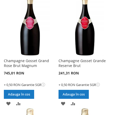
LISTA
COMPARARE
DE
DE
DORINTE
DORINTE
Champagne Gosset Grand
Champagne Gosset Grande
Rose Brut Magnum
Reserve Brut
745,01 RON
241,31 RON
ⓘ
ⓘ
+ 0,50 RON Garantie SGR
+ 0,50 RON Garantie SGR
Adauga în cos
Adauga în cos
ADAUGATI
ADAUGATI
ADAUGATI
ADAUGATI
LA
PENTRU
LA
PENTRU