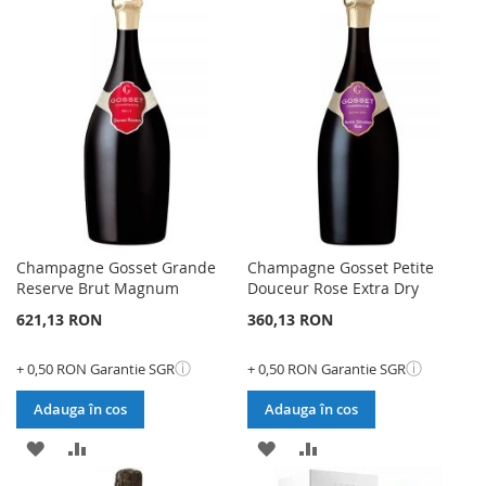
LISTA
COMPARARE
LISTA
COMPARARE
DE
DE
DORINTE
DORINTE
Champagne Gosset Grande
Champagne Gosset Petite
Reserve Brut Magnum
Douceur Rose Extra Dry
621,13 RON
360,13 RON
ⓘ
ⓘ
+ 0,50 RON Garantie SGR
+ 0,50 RON Garantie SGR
Adauga în cos
Adauga în cos
ADAUGATI
ADAUGATI
ADAUGATI
ADAUGATI
LA
PENTRU
LA
PENTRU