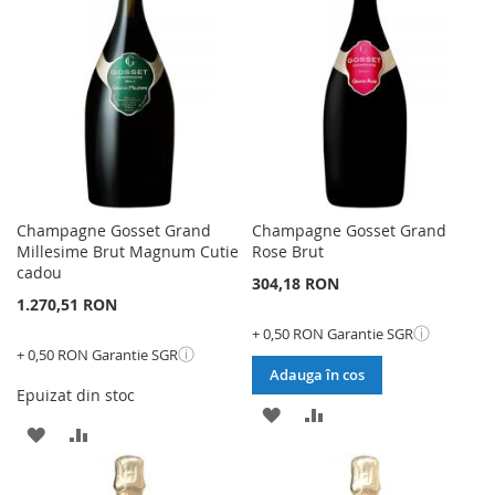
DE
DE
DORINTE
DORINTE
Champagne Gosset Grand
Champagne Gosset Grand
Millesime Brut Magnum Cutie
Rose Brut
cadou
304,18 RON
1.270,51 RON
ⓘ
+ 0,50 RON Garantie SGR
ⓘ
+ 0,50 RON Garantie SGR
Adauga în cos
Epuizat din stoc
ADAUGATI
ADAUGATI
ADAUGATI
ADAUGATI
LA
PENTRU
LA
PENTRU
LISTA
COMPARARE