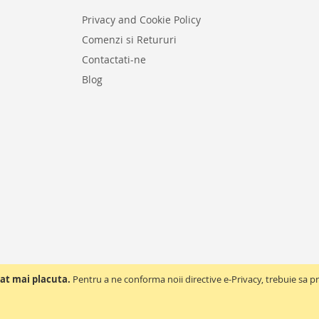
DORI
Privacy and Cookie Policy
DORINTE
Comenzi si Retururi
Contactati-ne
Blog
at mai placuta.
Pentru a ne conforma noii directive e-Privacy, trebuie sa