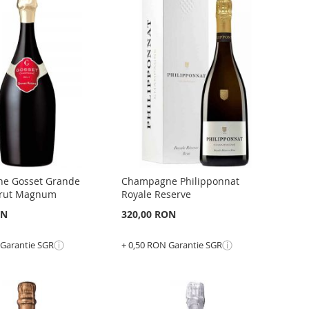
e Gosset Grande
Champagne Philipponnat
Brut Magnum
Royale Reserve
ON
320,00 RON
ⓘ
ⓘ
 Garantie SGR
+ 0,50 RON Garantie SGR
în cos
Adauga în cos
GATI
ADAUGATI