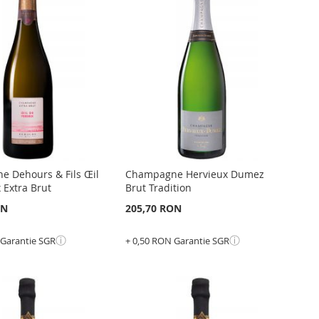
GATI
LA
ADAUGATI
RU
LISTA
PENTRU
ARARE
DE
COMPARARE
NTE
DORINTE
 Dehours & Fils Œil
Champagne Hervieux Dumez
 Extra Brut
Brut Tradition
ON
205,70 RON
ⓘ
ⓘ
 Garantie SGR
+ 0,50 RON Garantie SGR
în cos
Adauga în cos
GATI
ADAUGATI
GATI
LA
ADAUGATI