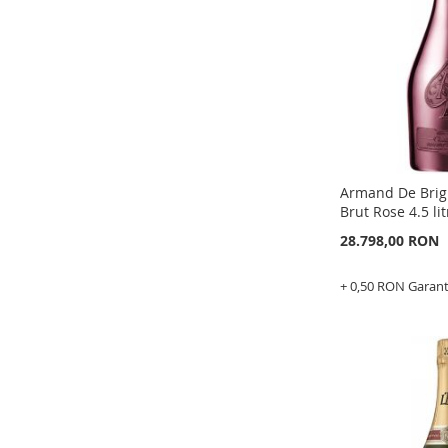
LISTA
PENTRU
DE
COMPARAR
DORINTE
Armand De Bri
Brut Rose 4.5 lit
28.798,00 RON
+ 0,50 RON Garan
Epuizat
din
stoc
ADAUGATI
LA
ADAUGATI
LISTA
PENTRU