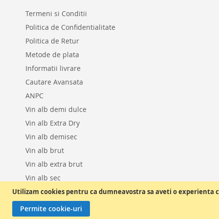
Termeni si Conditii
DORINTE
Politica de Confidentialitate
Politica de Retur
Metode de plata
Informatii livrare
Cautare Avansata
ANPC
Vin alb demi dulce
Vin alb Extra Dry
Vin alb demisec
Vin alb brut
Vin alb extra brut
Vin alb sec
Vin alb dulce
Utilizam cookies pentru ca dumneavostra sa aveti o experienta c
Permite cookie-uri