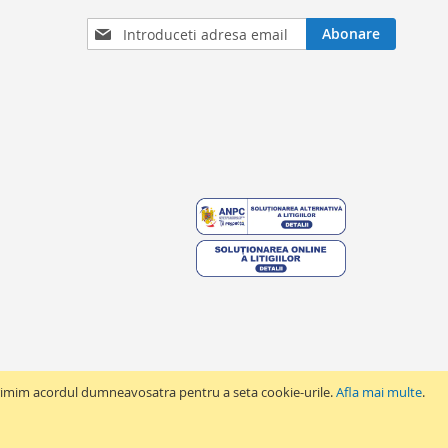
DORINTE
NTE
Inscrieti-
Abonare
va
la
Buletinele
noastre
informative
 primim acordul dumneavosatra pentru a seta cookie-urile.
Afla mai multe
.