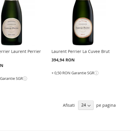
DE
COMPARARE
ARARE
DORINTE
NTE
rrier Laurent Perrier
Laurent Perrier La Cuvee Brut
394,94 RON
ON
ⓘ
+ 0,50 RON Garantie SGR
ⓘ
 Garantie SGR
Adauga în cos
în cos
ADAUGATI
GATI
LA
ADAUGATI
Afisati
pe pagina
GATI
LISTA
PENTRU
RU
DE
COMPARARE
ARARE