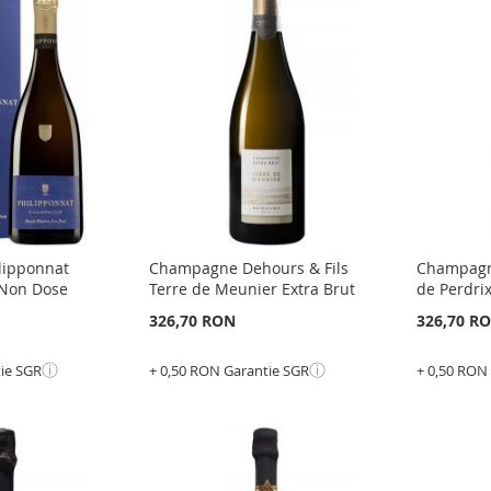
LA
ADAUGATI
LA
ADAU
LISTA
PENTRU
LISTA
PENT
E
DE
COMPARARE
DE
COMP
DORINTE
DORI
lipponnat
Champagne Dehours & Fils
Champagne
 Non Dose
Terre de Meunier Extra Brut
de Perdrix
326,70 RON
326,70 R
ⓘ
ⓘ
tie SGR
+ 0,50 RON Garantie SGR
+ 0,50 RON
Epuizat
Adauga 
din
stoc
ADAU
ADAUGATI
LA
ADAU