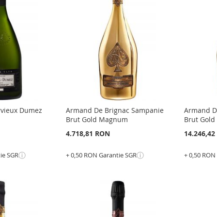
LA
ADAUGATI
LISTA
PENT
LISTA
PENTRU
E
DE
COMP
DE
COMPARARE
DORI
DORINTE
vieux Dumez
Armand De Brignac Sampanie
Armand D
Brut Gold Magnum
Brut Gold 3
4.718,81 RON
14.246,4
ⓘ
ⓘ
tie SGR
+ 0,50 RON Garantie SGR
+ 0,50 RON
Epuizat
Adauga în cos
din
stoc
ADAUGATI
ADAU
LA
ADAUGATI
LA
ADAU