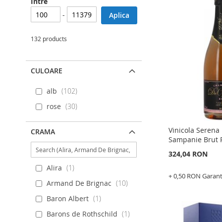
Intre
-
Aplica
132 products
CULOARE
alb
102
rose
30
Vinicola Serena
CRAMA
Sampanie Brut 
324,04 RON
Alira
1
+ 0,50 RON Garan
Armand De Brignac
10
Adauga în cos
Baron Albert
1
ADAUGATI
Barons de Rothschild
1