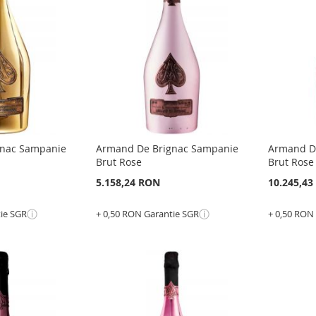
LISTA
PENTRU
LISTA
PENT
DE
COMPARARE
E
DE
COMP
DORINTE
DORI
gnac Sampanie
Armand De Brignac Sampanie
Armand D
Brut Rose
Brut Ros
5.158,24 RON
10.245,4
ⓘ
ⓘ
tie SGR
+ 0,50 RON Garantie SGR
+ 0,50 RON
Epuizat
Adauga în cos
din
stoc
ADAUGATI
ADAU
LA
ADAUGATI
LA
ADAU
LISTA
PENTRU