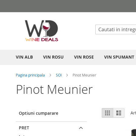
Mergeti
la
Continut
VIN ALB
VIN ROSU
VIN ROSE
VIN SPUMANT
Pagina principala
SOI
Pinot Meunier
Pinot Meunier
Vizualizare
Grila
List
Ar
Optiuni cumparare
ca
PRET