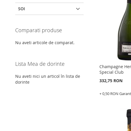
LISTA
PENTRU
SOI
DE
COMPARAR
DORINTE
Comparati produse
Nu aveti articole de comparat.
Lista Mea de dorinte
Champagne Her
Special Club
Nu aveti nici un articol în lista de
332,75 RON
dorinte
+ 0,50 RON Garan
Epuizat
din
stoc
ADAUGATI
LA
ADAUGATI