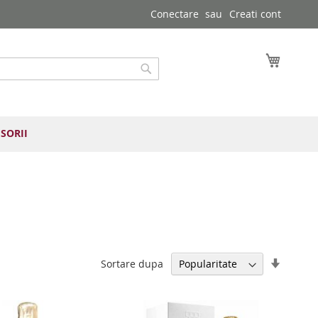
Conectare
Creati cont
Cosul 
Cautare
SORII
Setați
Sortare dupa
direcția
ascend