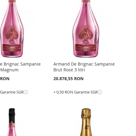
RU
LISTA
PENTRU
ARARE
DE
COMPARARE
NTE
DORINTE
e Brignac Sampanie
Armand De Brignac Sampanie
e Magnum
Brut Rose 3 litri
3 RON
20.878,55 RON
ⓘ
ⓘ
 Garantie SGR
+ 0,50 RON Garantie SGR
Epuizat
din
stoc
GATI
ADAUGATI
GATI
LA
ADAUGATI