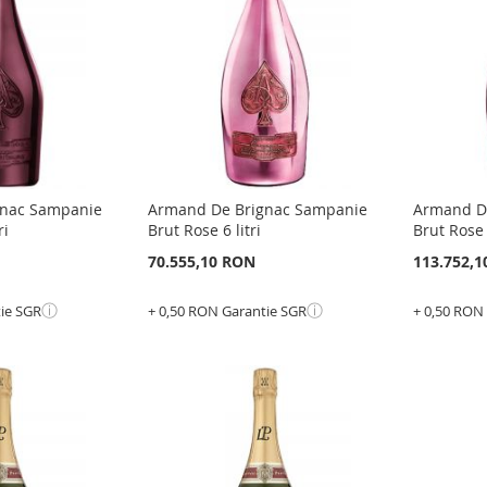
LISTA
PENT
DE
COMPARARE
E
DE
COMP
DORINTE
DORI
gnac Sampanie
Armand De Brignac Sampanie
Armand D
ri
Brut Rose 6 litri
Brut Rose 9
70.555,10 RON
113.752,
ⓘ
ⓘ
tie SGR
+ 0,50 RON Garantie SGR
+ 0,50 RON
Epuizat
Epuizat
din
din
stoc
stoc
ADAUGATI
ADAU
LA
ADAUGATI
LA
ADAU
LISTA
PENTRU
LISTA
PENT