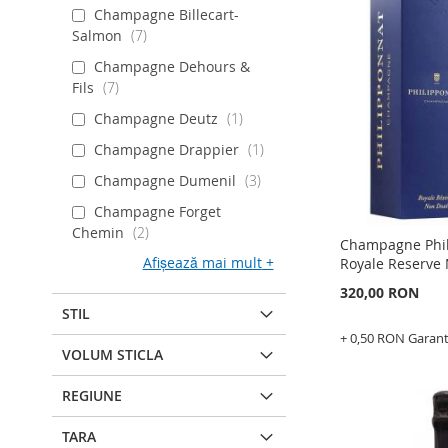
LA
ADAUGATI
Champagne Billecart-
Salmon
7
LISTA
PENTRU
Champagne Dehours &
DE
COMPARAR
Fils
7
DORINTE
Champagne Deutz
1
Champagne Drappier
1
Champagne Dumenil
3
Champagne Forget
Chemin
2
Champagne Phi
Afișează mai mult
Royale Reserve
320,00 RON
STIL
+ 0,50 RON Garan
VOLUM STICLA
Adauga în cos
REGIUNE
ADAUGATI
LA
ADAUGATI
TARA