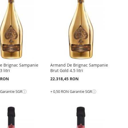
RU
LISTA
PENTRU
ARARE
DE
COMPARARE
NTE
DORINTE
e Brignac Sampanie
Armand De Brignac Sampanie
 litri
Brut Gold 4.5 litri
2 RON
22.318,45 RON
ⓘ
ⓘ
 Garantie SGR
+ 0,50 RON Garantie SGR
Epuizat
din
stoc
GATI
ADAUGATI
GATI
LA
ADAUGATI