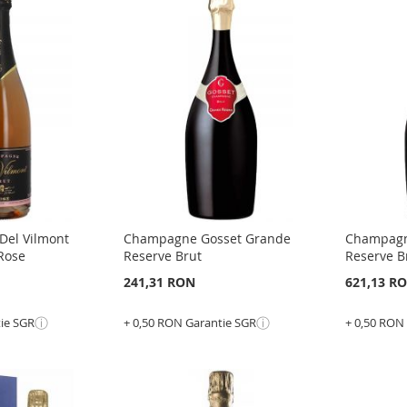
 Del Vilmont
Champagne Gosset Grande
Champagn
Rose
Reserve Brut
Reserve 
241,31 RON
621,13 R
ⓘ
ⓘ
tie SGR
+ 0,50 RON Garantie SGR
+ 0,50 RON
Adauga în cos
Adauga 
ADAUGATI
ADAU