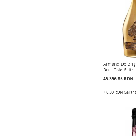
LISTA
PENTRU
DE
COMPARAR
DORINTE
Armand De Bri
Brut Gold 6 litri
45.356,85 RON
+ 0,50 RON Garan
Epuizat
din
stoc
ADAUGATI
LA
ADAUGATI