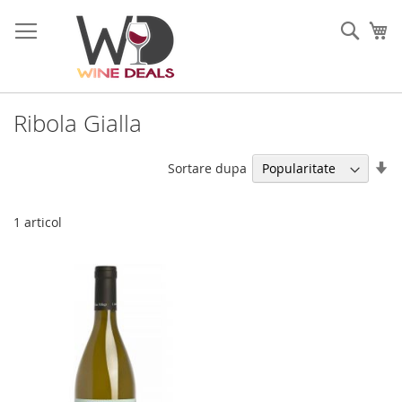
Mergeti
la
Cauta
Co
Continut
Ribola Gialla
Se
Sortare dupa
di
as
1
articol