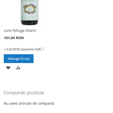
Livio Felluga Sharis
101,64 RON
ⓘ
+ 0,50 RON Garantie SGR
Adauga în cos
ADAUGATI
ADAUGATI
LA
PENTRU
LISTA
COMPARARE
Comparati produse
DE
DORINTE
Nu aveti articole de comparat.