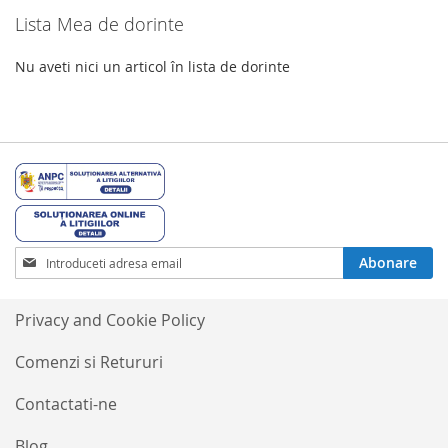
Lista Mea de dorinte
Nu aveti nici un articol în lista de dorinte
Inscrieti-
Abonare
va
la
Buletinele
Privacy and Cookie Policy
noastre
informative
Comenzi si Retururi
Contactati-ne
Blog