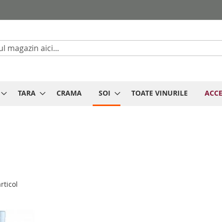
Cautare
TARA
CRAMA
SOI
TOATE VINURILE
ACCE
rticol