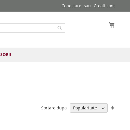
Conectare
Creati cont
Cosul 
Cautare
SORII
Setați
Sortare dupa
direcția
ascend