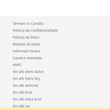
LA
ADAUGATI
LISTA
PENTRU
DE
COMPARAR
Termeni si Conditii
DORINTE
Politica de Confidentialitate
Politica de Retur
Metode de plata
Informatii livrare
Cautare Avansata
ANPC
Vin alb demi dulce
Vin alb Extra Dry
Vin alb demisec
Vin alb brut
Vin alb extra brut
Vin alb sec