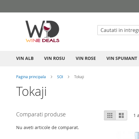
Mergeti
la
Continut
VIN ALB
VIN ROSU
VIN ROSE
VIN SPUMANT
Pagina principala
SOI
Tokaji
Tokaji
Vizualizare
Comparati produse
Grila
List
1
a
ca
Nu aveti articole de comparat.