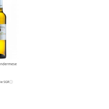
Tundermese
ⓘ
tie SGR