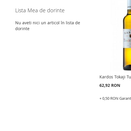
Lista Mea de dorinte
Nu aveti nici un articol în lista de
dorinte
Kardos Tokaji 
62,92 RON
+ 0,50 RON Garan
Epuizat
din
stoc
ADAUGATI