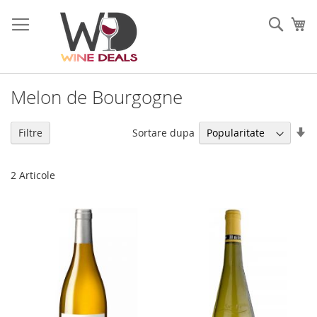
Mergeti
la
Cauta
Co
Continut
Melon de Bourgogne
Se
Sortare dupa
Filtre
di
as
2
Articole