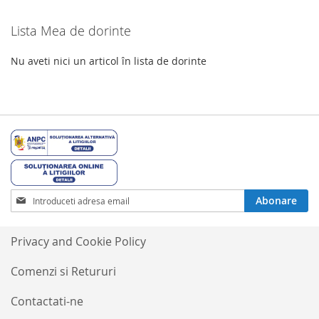
Lista Mea de dorinte
Nu aveti nici un articol în lista de dorinte
Inscrieti-
Abonare
va
la
Buletinele
Privacy and Cookie Policy
noastre
informative
Comenzi si Retururi
Contactati-ne