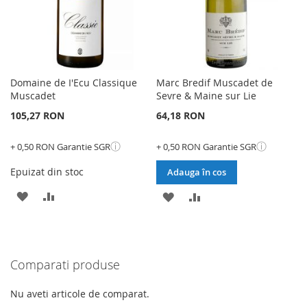
Domaine de I'Ecu Classique
Marc Bredif Muscadet de
Muscadet
Sevre & Maine sur Lie
105,27 RON
64,18 RON
ⓘ
ⓘ
+ 0,50 RON Garantie SGR
+ 0,50 RON Garantie SGR
Epuizat din stoc
Adauga în cos
ADAUGATI
ADAUGATI
ADAUGATI
ADAUGATI
LA
PENTRU
LA
PENTRU
LISTA
COMPARARE
LISTA
COMPARARE
Comparati produse
DE
DE
DORINTE
DORINTE
Nu aveti articole de comparat.