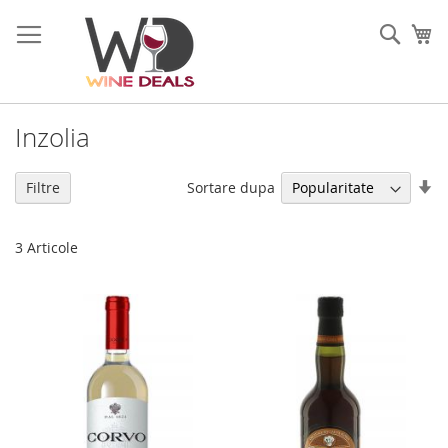
Mergeti
la
Cauta
Co
Continut
Inzolia
Se
Sortare dupa
Filtre
di
as
3
Articole