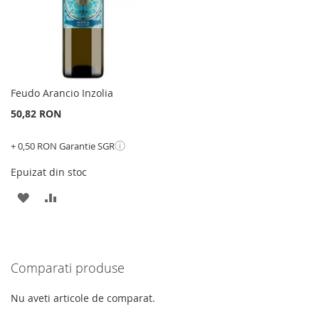
Feudo Arancio Inzolia
50,82 RON
ⓘ
+ 0,50 RON Garantie SGR
Epuizat din stoc
ADAUGATI
ADAUGATI
LA
PENTRU
LISTA
COMPARARE
Comparati produse
DE
DORINTE
Nu aveti articole de comparat.