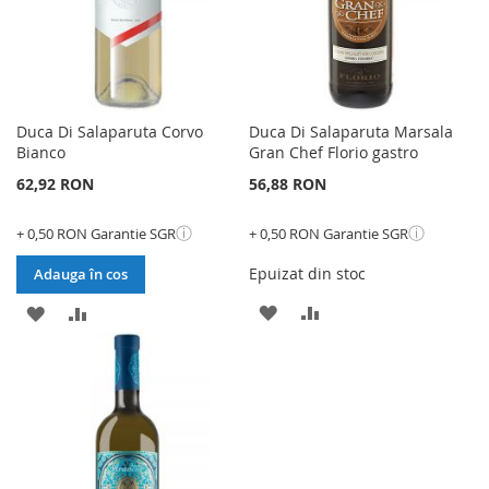
Duca Di Salaparuta Corvo
Duca Di Salaparuta Marsala
Bianco
Gran Chef Florio gastro
62,92 RON
56,88 RON
ⓘ
ⓘ
+ 0,50 RON Garantie SGR
+ 0,50 RON Garantie SGR
Epuizat din stoc
Adauga în cos
ADAUGATI
ADAUGATI
ADAUGATI
ADAUGATI
LA
PENTRU
LA
PENTRU
LISTA
COMPARARE
LISTA
COMPARARE
DE
DE
DORINTE
DORINTE