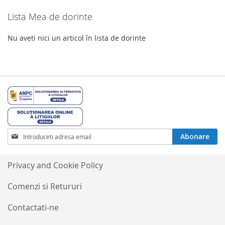
Lista Mea de dorinte
Nu aveti nici un articol în lista de dorinte
Inscrieti-
Abonare
va
la
Buletinele
Privacy and Cookie Policy
noastre
informative
Comenzi si Retururi
Contactati-ne