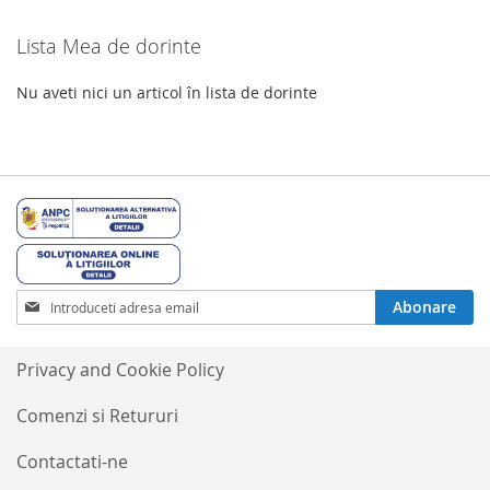
Lista Mea de dorinte
Nu aveti nici un articol în lista de dorinte
Inscrieti-
Abonare
va
la
Buletinele
Privacy and Cookie Policy
noastre
informative
Comenzi si Retururi
Contactati-ne