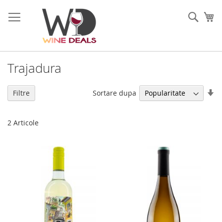
Mergeti
la
Cauta
Co
Continut
Trajadura
Se
Sortare dupa
Filtre
di
as
2
Articole