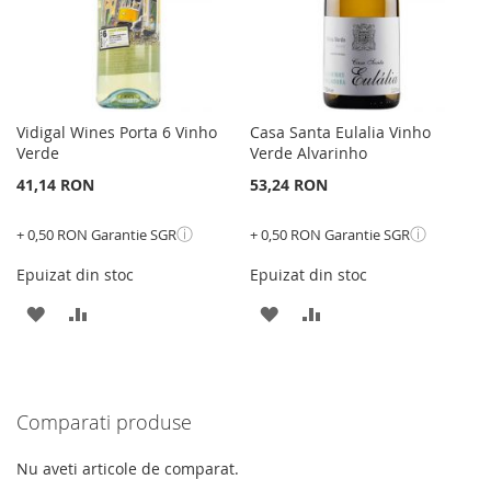
Vidigal Wines Porta 6 Vinho
Casa Santa Eulalia Vinho
Verde
Verde Alvarinho
41,14 RON
53,24 RON
ⓘ
ⓘ
+ 0,50 RON Garantie SGR
+ 0,50 RON Garantie SGR
Epuizat din stoc
Epuizat din stoc
ADAUGATI
ADAUGATI
ADAUGATI
ADAUGATI
LA
PENTRU
LA
PENTRU
LISTA
COMPARARE
LISTA
COMPARARE
Comparati produse
DE
DE
DORINTE
DORINTE
Nu aveti articole de comparat.