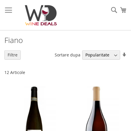
Mergeti
la
Cauta
Co
Continut
Fiano
Se
Sortare dupa
Filtre
di
as
12
Articole