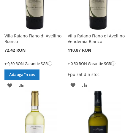
Villa Raiano Fiano di Avellino
Villa Raiano Fiano di Avellino
Bianco
Vendemia Bianco
72,42 RON
110,87 RON
ⓘ
ⓘ
+ 0,50 RON Garantie SGR
+ 0,50 RON Garantie SGR
Epuizat din stoc
Adauga în cos
ADAUGATI
ADAUGATI
ADAUGATI
ADAUGATI
LA
PENTRU
LA
PENTRU
LISTA
COMPARARE
LISTA
COMPARARE
DE
DE
DORINTE
DORINTE