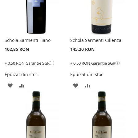
Schola Sarmenti Fiano
Schola Sarmenti Cillenza
102,85 RON
145,20 RON
ⓘ
ⓘ
+ 0,50 RON Garantie SGR
+ 0,50 RON Garantie SGR
Epuizat din stoc
Epuizat din stoc
ADAUGATI
ADAUGATI
ADAUGATI
ADAUGATI
LA
PENTRU
LA
PENTRU
LISTA
COMPARARE
LISTA
COMPARARE
DE
DE
DORINTE
DORINTE