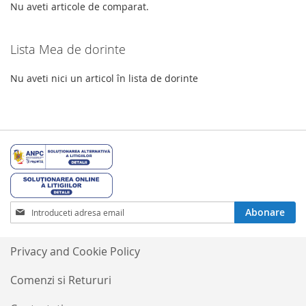
DORINTE
Nu aveti articole de comparat.
Lista Mea de dorinte
Nu aveti nici un articol în lista de dorinte
Inscrieti-
Abonare
va
la
Buletinele
Privacy and Cookie Policy
noastre
informative
Comenzi si Retururi