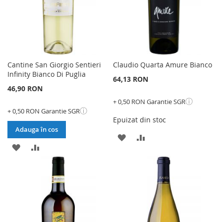
Cantine San Giorgio Sentieri
Claudio Quarta Amure Bianco
Infinity Bianco Di Puglia
64,13 RON
46,90 RON
ⓘ
+ 0,50 RON Garantie SGR
ⓘ
+ 0,50 RON Garantie SGR
Epuizat din stoc
Adauga în cos
ADAUGATI
ADAUGATI
ADAUGATI
ADAUGATI
LA
PENTRU
LA
PENTRU
LISTA
COMPARARE
LISTA
COMPARARE
DE
DE
DORINTE
DORINTE