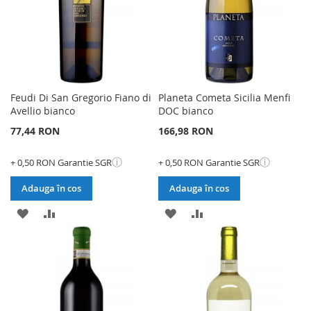
Feudi Di San Gregorio Fiano di
Planeta Cometa Sicilia Menfi
Avellio bianco
DOC bianco
77,44 RON
166,98 RON
ⓘ
ⓘ
+ 0,50 RON Garantie SGR
+ 0,50 RON Garantie SGR
Adauga în cos
Adauga în cos
ADAUGATI
ADAUGATI
ADAUGATI
ADAUGATI
LA
PENTRU
LA
PENTRU
LISTA
COMPARARE
LISTA
COMPARARE
DE
DE
DORINTE
DORINTE