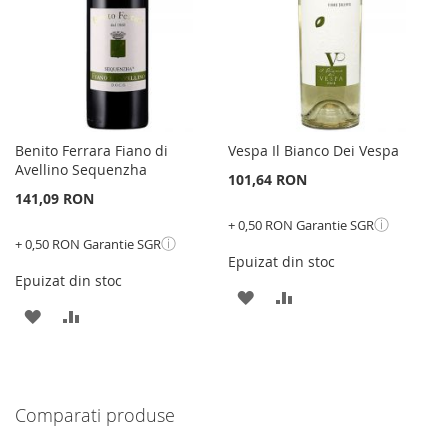
Benito Ferrara Fiano di
Vespa Il Bianco Dei Vespa
Avellino Sequenzha
101,64 RON
141,09 RON
ⓘ
+ 0,50 RON Garantie SGR
ⓘ
+ 0,50 RON Garantie SGR
Epuizat din stoc
Epuizat din stoc
ADAUGATI
ADAUGATI
ADAUGATI
ADAUGATI
LA
PENTRU
LA
PENTRU
LISTA
COMPARARE
LISTA
COMPARARE
DE
Comparati produse
DE
DORINTE