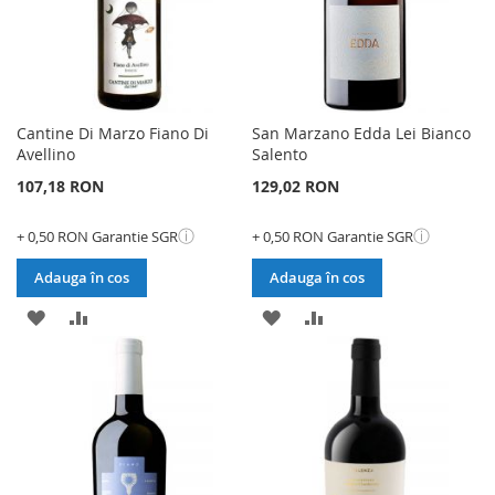
Cantine Di Marzo Fiano Di
San Marzano Edda Lei Bianco
Avellino
Salento
107,18 RON
129,02 RON
ⓘ
ⓘ
+ 0,50 RON Garantie SGR
+ 0,50 RON Garantie SGR
Adauga în cos
Adauga în cos
ADAUGATI
ADAUGATI
ADAUGATI
ADAUGATI
LA
PENTRU
LA
PENTRU
LISTA
COMPARARE
LISTA
COMPARARE
DE
DE
DORINTE
DORINTE