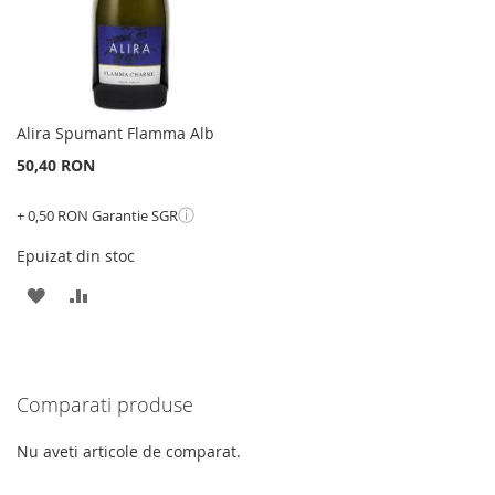
Alira Spumant Flamma Alb
50,40 RON
ⓘ
+ 0,50 RON Garantie SGR
Epuizat din stoc
ADAUGATI
ADAUGATI
LA
PENTRU
LISTA
COMPARARE
Comparati produse
DE
DORINTE
Nu aveti articole de comparat.