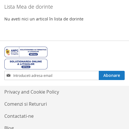
Lista Mea de dorinte
Nu aveti nici un articol în lista de dorinte
Inscrieti-
Abonare
va
la
Buletinele
Privacy and Cookie Policy
noastre
informative
Comenzi si Retururi
Contactati-ne
Blog