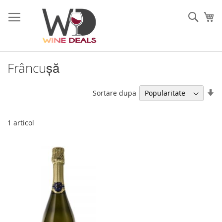
Mergeti
la
Cauta
Co
Continut
Frâncușă
Se
Sortare dupa
di
as
1
articol