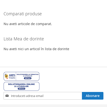
DE
DORINTE
moment
DORINTE
Comparati produse
cititi
pagina
Nu aveti articole de comparat.
Lista Mea de dorinte
Nu aveti nici un articol în lista de dorinte
Inscrieti-
Abonare
va
la