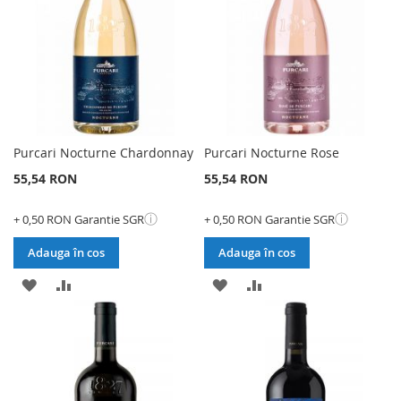
DORINTE
Purcari Nocturne Chardonnay
Purcari Nocturne Rose
55,54 RON
55,54 RON
ⓘ
ⓘ
+ 0,50 RON Garantie SGR
+ 0,50 RON Garantie SGR
Adauga în cos
Adauga în cos
ADAUGATI
ADAUGATI
ADAUGATI
ADAUGATI
LA
PENTRU
LA
PENTRU
LISTA
COMPARARE
LISTA
COMPARARE
DE
DE