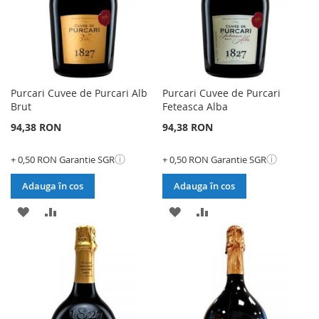
Purcari Cuvee de Purcari Alb
Purcari Cuvee de Purcari
Brut
Feteasca Alba
94,38 RON
94,38 RON
ⓘ
ⓘ
+ 0,50 RON Garantie SGR
+ 0,50 RON Garantie SGR
Adauga în cos
Adauga în cos
ADAUGATI
ADAUGATI
ADAUGATI
ADAUGATI
LA
PENTRU
LA
PENTRU
LISTA
COMPARARE
LISTA
COMPARARE
DE
DE
DORINTE
DORINTE