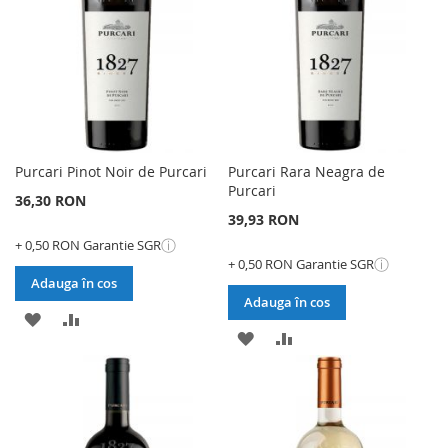
DORINTE
DORINTE
Purcari Pinot Noir de Purcari
Purcari Rara Neagra de
Purcari
36,30 RON
39,93 RON
ⓘ
+ 0,50 RON Garantie SGR
ⓘ
+ 0,50 RON Garantie SGR
Adauga în cos
Adauga în cos
ADAUGATI
ADAUGATI
ADAUGATI
ADAUGATI
LA
PENTRU
LA
PENTRU
LISTA
COMPARARE
LISTA
COMPARARE
DE
DE