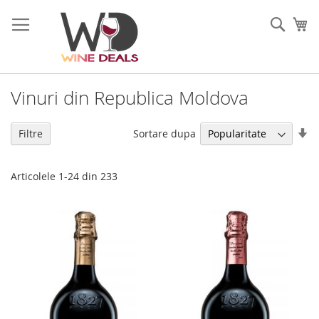
Mergeti
la
Cauta
Co
Continut
Vinuri din Republica Moldova
Se
Sortare dupa
Filtre
di
as
Articolele
1
-
24
din
233