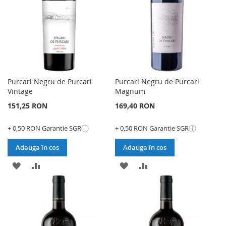
DORINTE
DORINTE
Purcari Negru de Purcari
Purcari Negru de Purcari
Vintage
Magnum
151,25 RON
169,40 RON
ⓘ
ⓘ
+ 0,50 RON Garantie SGR
+ 0,50 RON Garantie SGR
Adauga în cos
Adauga în cos
ADAUGATI
ADAUGATI
ADAUGATI
ADAUGATI
LA
PENTRU
LA
PENTRU
LISTA
COMPARARE
LISTA
COMPARARE
DE
DE