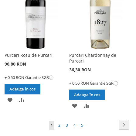
DORINTE
DORINTE
Purcari Rosu de Purcari
Purcari Chardonnay de
Purcari
96,80 RON
36,30 RON
ⓘ
+ 0,50 RON Garantie SGR
ⓘ
+ 0,50 RON Garantie SGR
Adauga în cos
Adauga în cos
ADAUGATI
ADAUGATI
ADAUGATI
ADAUGATI
LA
PENTRU
LA
PENTRU
LISTA
COMPARARE
Pagina
Pagin
Urmat
în
Pagina
Pagina
Pagina
Pagina
1
2
3
4
5
LISTA
COMPARARE
DE
acest