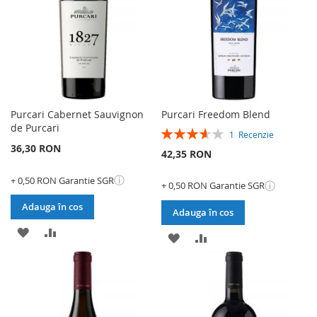
DORINTE
DORINTE
Purcari Cabernet Sauvignon
Purcari Freedom Blend
de Purcari
Rating:
1
Recenzie
73%
36,30 RON
42,35 RON
ⓘ
+ 0,50 RON Garantie SGR
ⓘ
+ 0,50 RON Garantie SGR
Adauga în cos
Adauga în cos
ADAUGATI
ADAUGATI
ADAUGATI
ADAUGATI
LA
PENTRU
LA
PENTRU
LISTA
COMPARARE
LISTA
COMPARARE
DE
DE