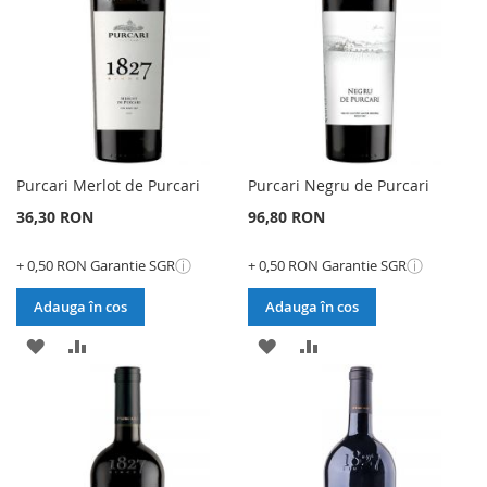
DORINTE
DORINTE
Purcari Merlot de Purcari
Purcari Negru de Purcari
36,30 RON
96,80 RON
ⓘ
ⓘ
+ 0,50 RON Garantie SGR
+ 0,50 RON Garantie SGR
Adauga în cos
Adauga în cos
ADAUGATI
ADAUGATI
ADAUGATI
ADAUGATI
LA
PENTRU
LA
PENTRU
LISTA
COMPARARE
LISTA
COMPARARE
DE
DE