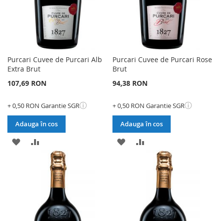
Purcari Cuvee de Purcari Alb
Purcari Cuvee de Purcari Rose
Extra Brut
Brut
107,69 RON
94,38 RON
ⓘ
ⓘ
+ 0,50 RON Garantie SGR
+ 0,50 RON Garantie SGR
Adauga în cos
Adauga în cos
ADAUGATI
ADAUGATI
ADAUGATI
ADAUGATI
LA
PENTRU
LA
PENTRU
LISTA
COMPARARE
LISTA
COMPARARE
DE
DE
DORINTE
DORINTE