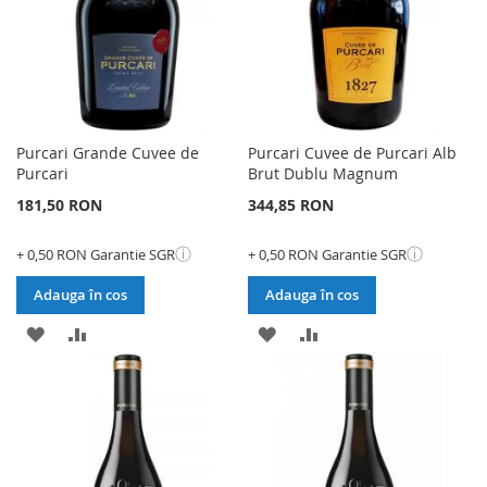
Purcari Grande Cuvee de
Purcari Cuvee de Purcari Alb
Purcari
Brut Dublu Magnum
181,50 RON
344,85 RON
ⓘ
ⓘ
+ 0,50 RON Garantie SGR
+ 0,50 RON Garantie SGR
Adauga în cos
Adauga în cos
ADAUGATI
ADAUGATI
ADAUGATI
ADAUGATI
LA
PENTRU
LA
PENTRU
LISTA
COMPARARE
LISTA
COMPARARE
DE
DE
DORINTE
DORINTE