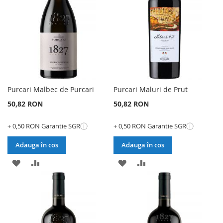
DORINTE
DORINTE
Purcari Malbec de Purcari
Purcari Maluri de Prut
50,82 RON
50,82 RON
ⓘ
ⓘ
+ 0,50 RON Garantie SGR
+ 0,50 RON Garantie SGR
Adauga în cos
Adauga în cos
ADAUGATI
ADAUGATI
ADAUGATI
ADAUGATI
LA
PENTRU
LA
PENTRU
LISTA
COMPARARE
LISTA
COMPARARE
DE
DE