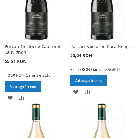
Purcari Nocturne Cabernet
Purcari Nocturne Rara Neagra
Sauvignon
55,54 RON
55,54 RON
ⓘ
+ 0,50 RON Garantie SGR
ⓘ
+ 0,50 RON Garantie SGR
Adauga în cos
Adauga în cos
ADAUGATI
ADAUGATI
ADAUGATI
ADAUGATI
LA
PENTRU
LA
PENTRU
LISTA
COMPARARE
LISTA
COMPARARE
DE
DE
DORINTE