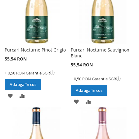
DORINTE
Purcari Nocturne Pinot Grigio
Purcari Nocturne Sauvignon
Blanc
55,54 RON
55,54 RON
ⓘ
+ 0,50 RON Garantie SGR
ⓘ
+ 0,50 RON Garantie SGR
Adauga în cos
Adauga în cos
ADAUGATI
ADAUGATI
ADAUGATI
ADAUGATI
LA
PENTRU
LA
PENTRU
LISTA
COMPARARE
LISTA
COMPARARE
DE
DE
DORINTE