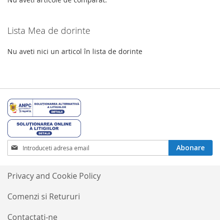
Lista Mea de dorinte
Nu aveti nici un articol în lista de dorinte
Inscrieti-
Abonare
va
la
Buletinele
Privacy and Cookie Policy
noastre
informative
Comenzi si Retururi
Contactati-ne