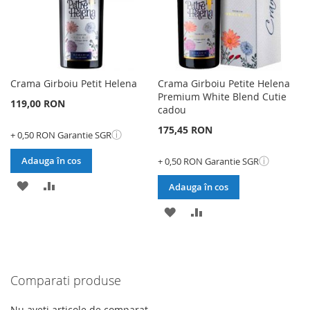
Crama Girboiu Petit Helena
Crama Girboiu Petite Helena
Premium White Blend Cutie
119,00 RON
cadou
175,45 RON
ⓘ
+ 0,50 RON Garantie SGR
ⓘ
Adauga în cos
+ 0,50 RON Garantie SGR
ADAUGATI
ADAUGATI
Adauga în cos
LA
PENTRU
ADAUGATI
ADAUGATI
LISTA
COMPARARE
LA
PENTRU
DE
LISTA
COMPARARE
Comparati produse
DORINTE
DE
DORINTE
Nu aveti articole de comparat.