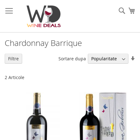
Mergeti
la
Cauta
Co
Continut
Chardonnay Barrique
Se
Sortare dupa
Filtre
di
as
2
Articole