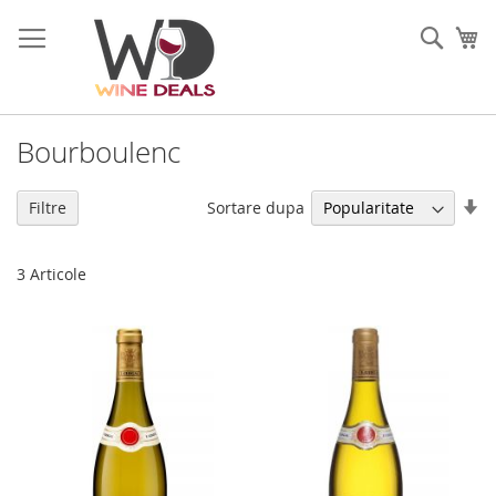
Mergeti
la
Cauta
Co
Continut
Bourboulenc
Se
Sortare dupa
Filtre
di
as
3
Articole