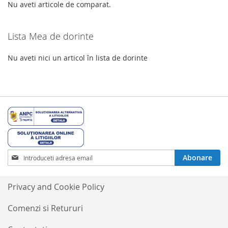
DORINTE
Nu aveti articole de comparat.
Lista Mea de dorinte
Nu aveti nici un articol în lista de dorinte
Inscrieti-
Abonare
va
la
Buletinele
Privacy and Cookie Policy
noastre
informative
Comenzi si Retururi