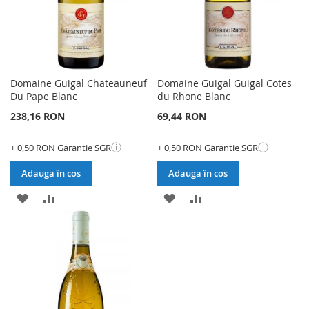
Domaine Guigal Chateauneuf
Domaine Guigal Guigal Cotes
Du Pape Blanc
du Rhone Blanc
238,16 RON
69,44 RON
ⓘ
ⓘ
+ 0,50 RON Garantie SGR
+ 0,50 RON Garantie SGR
Adauga în cos
Adauga în cos
ADAUGATI
ADAUGATI
ADAUGATI
ADAUGATI
LA
PENTRU
LA
PENTRU
LISTA
COMPARARE
LISTA
COMPARARE
DE
DE
DORINTE
DORINTE