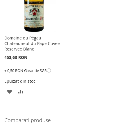
Domaine du Pégau
Chateauneuf du Pape Cuvee
Reservee Blanc
453,63 RON
ⓘ
+ 0,50 RON Garantie SGR
Epuizat din stoc
ADAUGATI
ADAUGATI
LA
PENTRU
LISTA
COMPARARE
Comparati produse
DE