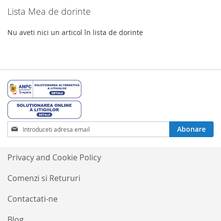
Lista Mea de dorinte
Nu aveti nici un articol în lista de dorinte
Inscrieti-
Abonare
va
la
Buletinele
Privacy and Cookie Policy
noastre
informative
Comenzi si Retururi
Contactati-ne
Blog