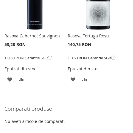
Rasova Cabernet Sauvignon
Rasova Tortuga Rosu
53,28 RON
140,75 RON
ⓘ
ⓘ
+ 0,50 RON Garantie SGR
+ 0,50 RON Garantie SGR
Epuizat din stoc
Epuizat din stoc
ADAUGATI
ADAUGATI
ADAUGATI
ADAUGATI
LA
PENTRU
LA
PENTRU
LISTA
COMPARARE
LISTA
COMPARARE
Comparati produse
DE
DE
DORINTE
DORINTE
Nu aveti articole de comparat.