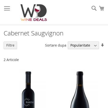
Mergeti
la
Cauta
Co
Continut
Cabernet Saugvignon
Se
Sortare dupa
Filtre
di
as
2
Articole