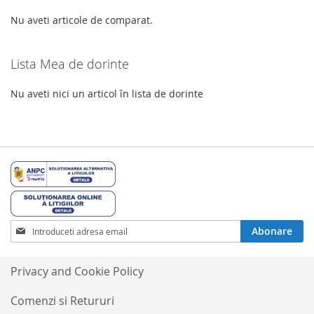
Nu aveti articole de comparat.
Lista Mea de dorinte
Nu aveti nici un articol în lista de dorinte
Inscrieti-
Abonare
va
la
Buletinele
Privacy and Cookie Policy
noastre
informative
Comenzi si Retururi