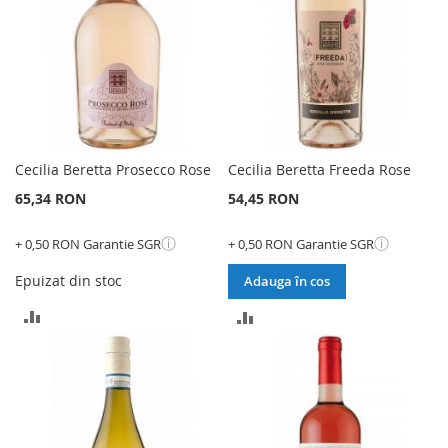
Cecilia Beretta Prosecco Rose
Cecilia Beretta Freeda Rose
65,34 RON
54,45 RON
ⓘ
ⓘ
+ 0,50 RON Garantie SGR
+ 0,50 RON Garantie SGR
Epuizat din stoc
Adauga în cos
ADAUGATI
ADAUGATI
PENTRU
PENTRU
COMPARARE
COMPARARE