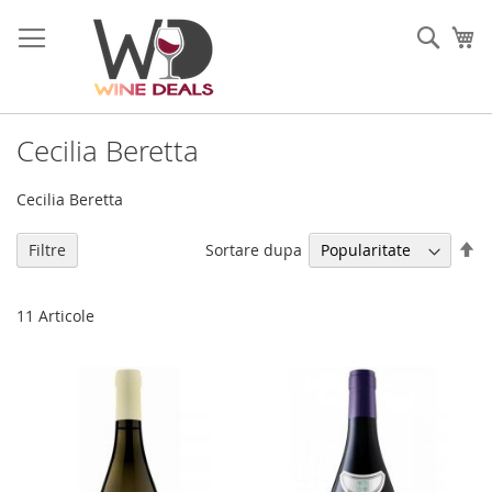
Mergeti
la
Cauta
Co
Continut
Cecilia Beretta
Cecilia Beretta
Se
Sortare dupa
Filtre
di
de
11
Articole