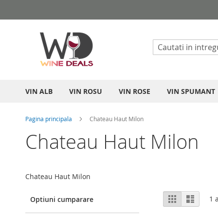
Mergeti
la
Continut
VIN ALB
VIN ROSU
VIN ROSE
VIN SPUMANT
Pagina principala
Chateau Haut Milon
Chateau Haut Milon
Chateau Haut Milon
Vizualizare
Grila
List
1
a
Optiuni cumparare
ca