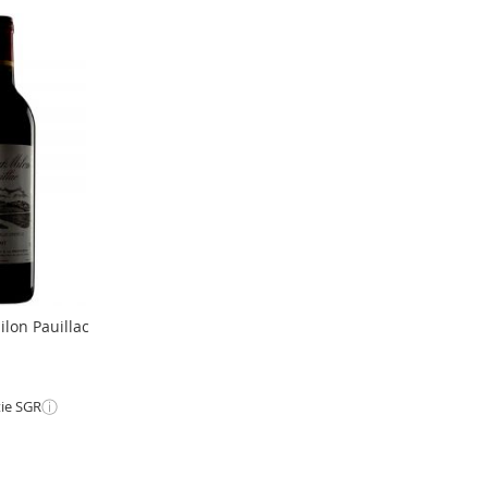
lon Pauillac
ⓘ
tie SGR