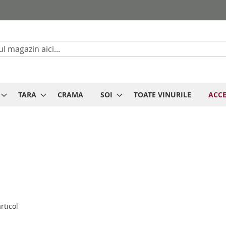
Cautare
TARA
CRAMA
SOI
TOATE VINURILE
ACCE
rticol