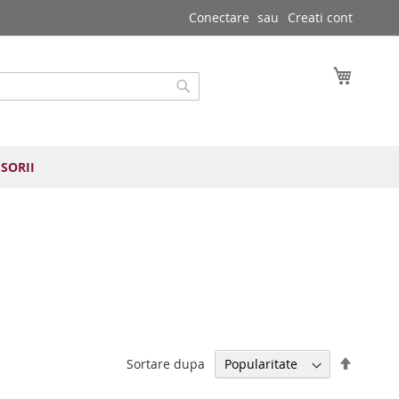
Conectare
Creati cont
Cosul 
Cautare
SORII
Setați
Sortare dupa
direcția
descen