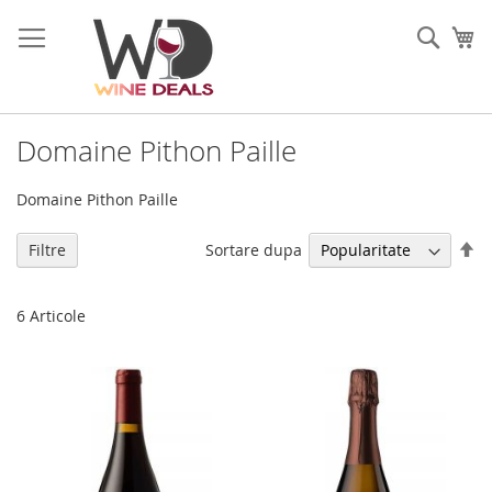
Mergeti
la
Cauta
Co
Continut
Domaine Pithon Paille
Domaine Pithon Paille
Se
Sortare dupa
Filtre
di
de
6
Articole