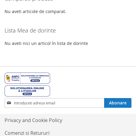
Nu aveti articole de comparat.
Lista Mea de dorinte
Nu aveti nici un articol în lista de dorinte
Inscrieti-
Abonare
va
la
Buletinele
Privacy and Cookie Policy
noastre
informative
Comenzi si Retururi