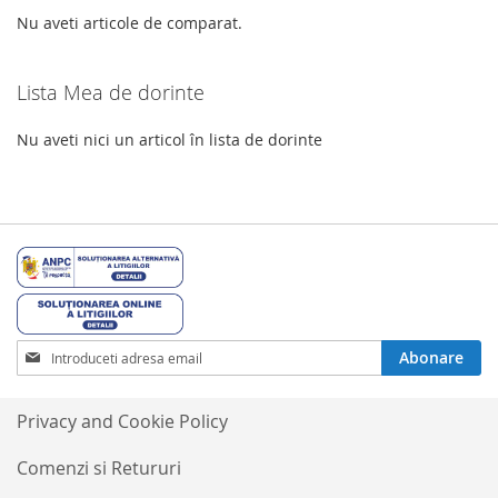
Nu aveti articole de comparat.
Lista Mea de dorinte
Nu aveti nici un articol în lista de dorinte
Inscrieti-
Abonare
va
la
Buletinele
Privacy and Cookie Policy
noastre
informative
Comenzi si Retururi