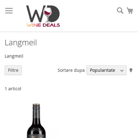
Mergeti
la
Cauta
Co
Continut
Langmeil
Langmeil
Se
Sortare dupa
Filtre
di
de
1
articol