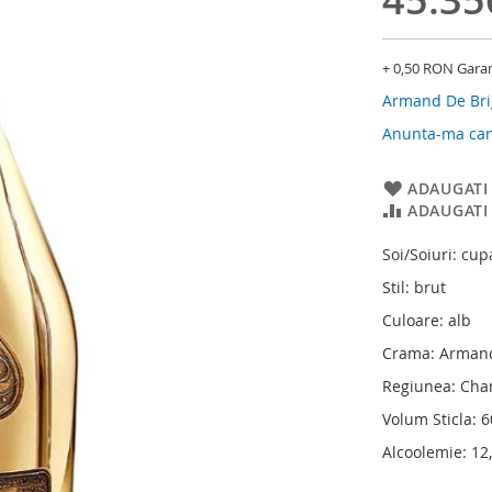
+ 0,50 RON Gara
Armand De Br
Anunta-ma cand
ADAUGATI 
ADAUGATI
Soi/Soiuri: cup
Stil: brut
Culoare: alb
Crama: Armand
Regiunea: Ch
Volum Sticla: 
Alcoolemie: 12