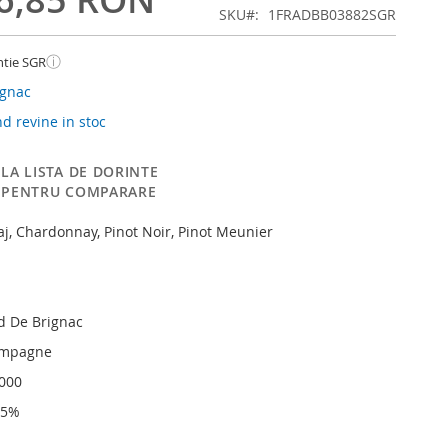
SKU
1FRADBB03882SGR
ⓘ
ntie SGR
ignac
 revine in stoc
LA LISTA DE DORINTE
 PENTRU COMPARARE
aj, Chardonnay, Pinot Noir, Pinot Meunier
 De Brignac
ampagne
6000
,5%