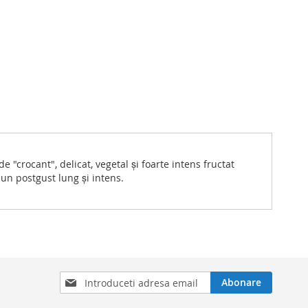
de "crocant", delicat, vegetal şi foarte intens fructat
 un postgust lung şi intens.
Inscrieti-
Abonare
va
la