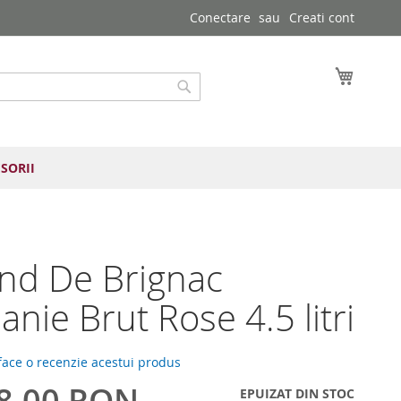
Conectare
Creati cont
Cosul 
Cautare
SORII
nd De Brignac
nie Brut Rose 4.5 litri
 face o recenzie acestui produs
8,00 RON
EPUIZAT DIN STOC