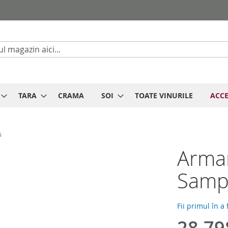
Cautare
TARA
CRAMA
SOI
TOATE VINURILE
ACCE
i
Arma
Sampa
Fii primul în a
28.79