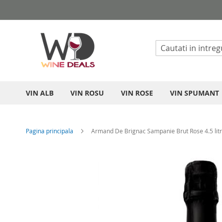
Mergeti
la
Continut
VIN ALB
VIN ROSU
VIN ROSE
VIN SPUMANT
Pagina principala
Armand De Brignac Sampanie Brut Rose 4.5 litr
Skip
to
the
end
of
the
images