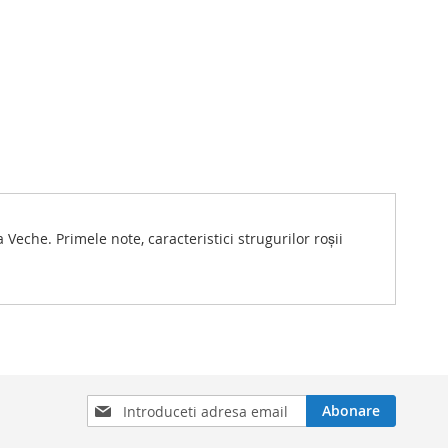
 Veche. Primele note, caracteristici strugurilor roșii
Inscrieti-
Abonare
va
la