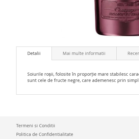
Skip
to
Detalii
Mai multe informatii
Recen
the
beginning
of
the
Soiurile roșii, folosite în proporție mare stabilesc car
images
sunt cele de fructe negre, care ademenesc prin simpli
gallery
Termeni si Conditii
Politica de Confidentialitate