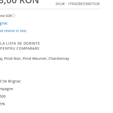
SKU
1FRADBE03887SGR
ⓘ
ntie SGR
ignac
 revine in stoc
LA LISTA DE DORINTE
 PENTRU COMPARARE
paj, Pinot Noir, Pinot Meunier, Chardonnay
 De Brignac
ampagne
4500
,5%