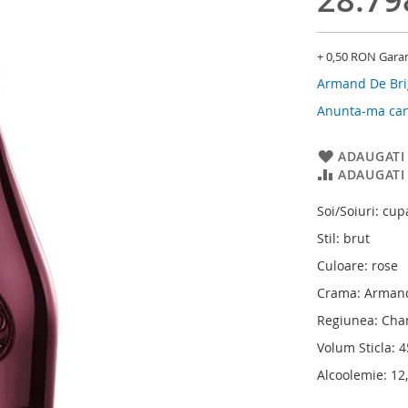
+ 0,50 RON Gara
Armand De Br
Anunta-ma cand
ADAUGATI 
ADAUGATI
Soi/Soiuri: cu
Stil: brut
Culoare: rose
Crama: Armand
Regiunea: Ch
Volum Sticla: 
Alcoolemie: 12