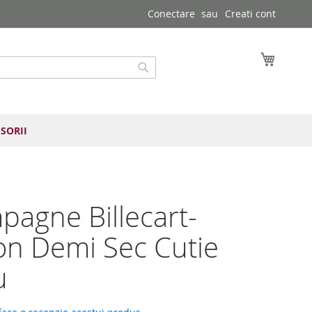
Conectare
Creati cont
Cosul 
Cautare
SORII
agne Billecart-
n Demi Sec Cutie
u