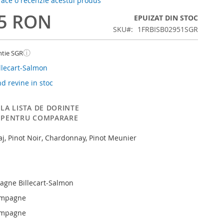
 face o recenzie acestui produs
55 RON
EPUIZAT DIN STOC
SKU
1FRBISB02951SGR
ⓘ
ntie SGR
lecart-Salmon
 revine in stoc
LA LISTA DE DORINTE
 PENTRU COMPARARE
aj, Pinot Noir, Chardonnay, Pinot Meunier
gne Billecart-Salmon
ampagne
ampagne