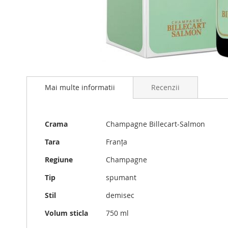
Skip
to
Mai multe informatii
Recenzii
the
beginning
of
the
Mai
Crama
Champagne Billecart-Salmon
images
multe
gallery
informatii
Tara
Franța
Regiune
Champagne
Tip
spumant
Stil
demisec
Volum sticla
750 ml