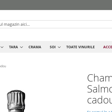
Cautare
TARA
CRAMA
SOI
TOATE VINURILE
ACCE
adou
Champ
Salmo
cado