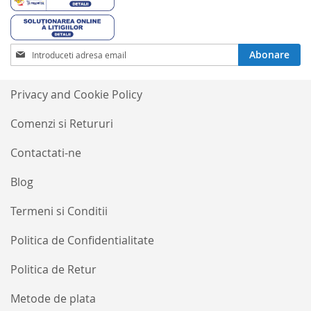
Inscrieti-
Abonare
va
la
Buletinele
Privacy and Cookie Policy
noastre
informative
Comenzi si Retururi
Contactati-ne
Blog
Termeni si Conditii
Politica de Confidentialitate
Politica de Retur
Metode de plata