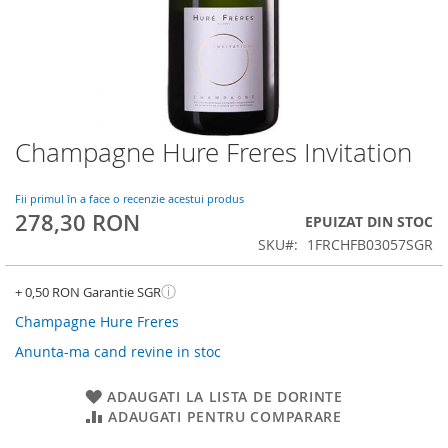
Champagne Hure Freres Invitation
Skip
to
the
Fii primul în a face o recenzie acestui produs
beginning
278,30 RON
EPUIZAT DIN STOC
of
SKU
1FRCHFB03057SGR
the
images
gallery
ⓘ
+ 0,50 RON Garantie SGR
Champagne Hure Freres
Anunta-ma cand revine in stoc
ADAUGATI LA LISTA DE DORINTE
ADAUGATI PENTRU COMPARARE