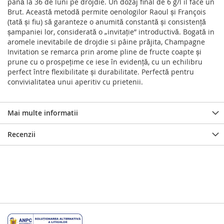
până la 36 de luni pe drojdie. Un dozaj final de 6 g/l il face un
Brut. Această metodă permite oenologilor Raoul și François
(tată și fiu) să garanteze o anumită constantă și consistență
șampaniei lor, considerată o „invitație” introductivă. Bogată in
aromele inevitabile de drojdie si pâine prăjita, Champagne
Invitation se remarca prin arome pline de fructe coapte și
prune cu o prospețime ce iese în evidență, cu un echilibru
perfect între flexibilitate și durabilitate. Perfectă pentru
convivialitatea unui aperitiv cu prietenii.
Mai multe informatii
Recenzii