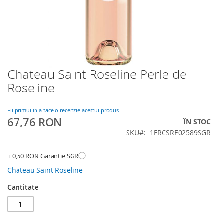
Chateau Saint Roseline Perle de
Skip
to
Roseline
the
beginning
of
Fii primul în a face o recenzie acestui produs
67,76 RON
the
ÎN STOC
images
SKU
1FRCSRE02589SGR
gallery
ⓘ
+ 0,50 RON Garantie SGR
Chateau Saint Roseline
Cantitate