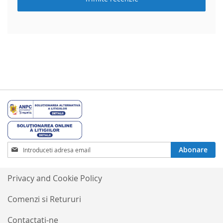
Inscrieti-
Abonare
va
la
Buletinele
Privacy and Cookie Policy
noastre
informative
Comenzi si Retururi
Contactati-ne