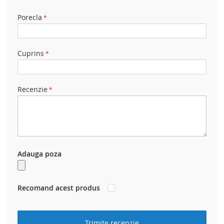
1
2
3
4
5
star
stars
stars
stars
stars
Porecla
Cuprins
Recenzie
Adauga poza
Recomand acest produs
Trimite recenzie