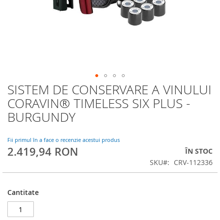
SISTEM DE CONSERVARE A VINULUI
Skip
to
CORAVIN® TIMELESS SIX PLUS -
the
BURGUNDY
beginning
of
the
Fii primul în a face o recenzie acestui produs
images
2.419,94 RON
ÎN STOC
gallery
SKU
CRV-112336
Cantitate