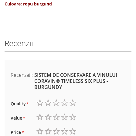
Culoare: roșu burgund
Recenzii
Recenzati:
SISTEM DE CONSERVARE A VINULUI
CORAVIN® TIMELESS SIX PLUS -
BURGUNDY
Quality
1
2
3
4
5
star
stars
stars
stars
stars
Value
1
2
3
4
5
star
stars
stars
stars
stars
Price