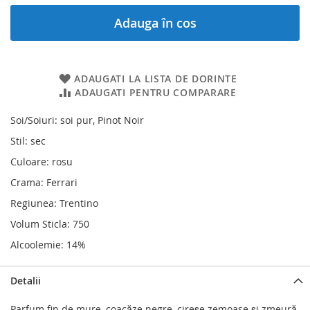
Adauga în cos
ADAUGATI LA LISTA DE DORINTE
ADAUGATI PENTRU COMPARARE
Soi/Soiuri: soi pur, Pinot Noir
Stil: sec
Culoare: rosu
Crama: Ferrari
Regiunea: Trentino
Volum Sticla: 750
Alcoolemie: 14%
Detalii
Parfum fin de mure, coacăze negre, cireşe zemoase şi zmeură,