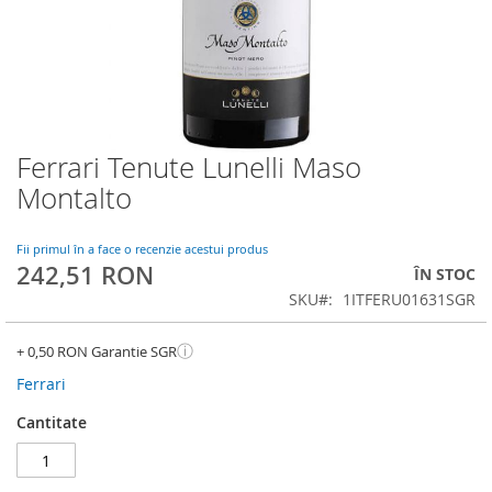
Ferrari Tenute Lunelli Maso
Skip
to
Montalto
the
beginning
of
Fii primul în a face o recenzie acestui produs
242,51 RON
the
ÎN STOC
images
SKU
1ITFERU01631SGR
gallery
ⓘ
+ 0,50 RON Garantie SGR
Ferrari
Cantitate