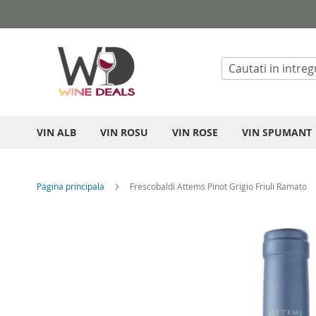
Mergeti
la
Continut
VIN ALB
VIN ROSU
VIN ROSE
VIN SPUMANT
Pagina principala
Frescobaldi Attems Pinot Grigio Friuli Ramato
Skip
to
the
end
of
the
images