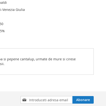
baldi
i-Venezia Giulia
750
,5%
ba si pepene cantalup, urmate de mure si cirese
ii.
Inscrieti-
Abonare
va