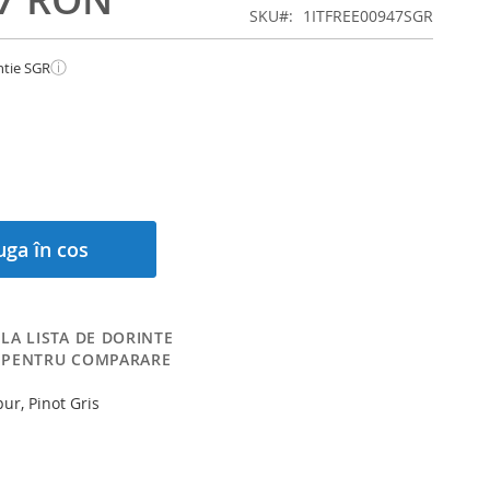
SKU
1ITFREE00947SGR
ⓘ
ntie SGR
ga în cos
LA LISTA DE DORINTE
 PENTRU COMPARARE
pur, Pinot Gris