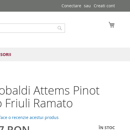
Conectare
Creati cont
Cosul 
Cautare
SORII
obaldi Attems Pinot
o Friuli Ramato
 face o recenzie acestui produs
77 RON
ÎN STOC