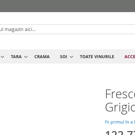
Cautare
TARA
CRAMA
SOI
TOATE VINURILE
ACCE
Fresc
Grigi
Fii primul în a
122,