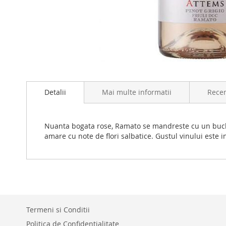
Skip
to
the
Detalii
Mai multe informatii
Recen
beginning
of
the
Nuanta bogata rose, Ramato se mandreste cu un buchet
images
amare cu note de flori salbatice. Gustul vinului este in
gallery
Termeni si Conditii
Politica de Confidentialitate