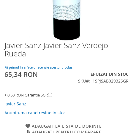
Javier Sanz Javier Sanz Verdejo
Skip
to
Rueda
the
beginning
of
Fii primul în a face o recenzie acestui produs
65,34 RON
the
EPUIZAT DIN STOC
images
SKU
1SPJSAB02932SGR
gallery
ⓘ
+ 0,50 RON Garantie SGR
Javier Sanz
Anunta-ma cand revine in stoc
ADAUGATI LA LISTA DE DORINTE
ADAUGATI PENTRU COMPARARE