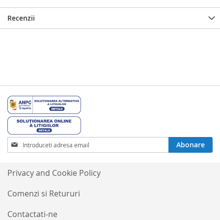
Recenzii
Inscrieti-
Abonare
va
la
Buletinele
Privacy and Cookie Policy
noastre
informative
Comenzi si Retururi
Contactati-ne