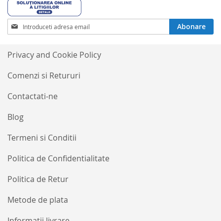
Inscrieti-
Abonare
va
la
Buletinele
Privacy and Cookie Policy
noastre
informative
Comenzi si Retururi
Contactati-ne
Blog
Termeni si Conditii
Politica de Confidentialitate
Politica de Retur
Metode de plata
Informatii livrare