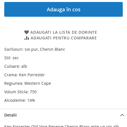
Adauga în cos
ADAUGATI LA LISTA DE DORINTE
ADAUGATI PENTRU COMPARARE
Soi/Soiuri: soi pur, Chenin Blanc
Stil: sec
Culoare: alb
Crama: Ken Forrester
Regiunea: Western Cape
Volum Sticla: 750
Alcoolemie: 14%
Detalii
Ken Forrester Old Vine Reserve Chenin Blanc este un vin alb