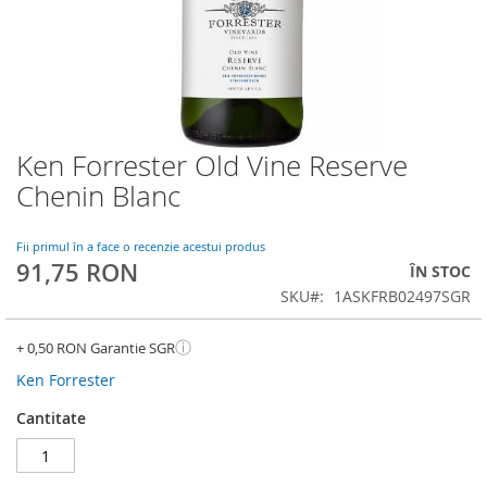
Ken Forrester Old Vine Reserve
Skip
to
Chenin Blanc
the
beginning
of
Fii primul în a face o recenzie acestui produs
91,75 RON
the
ÎN STOC
images
SKU
1ASKFRB02497SGR
gallery
ⓘ
+ 0,50 RON Garantie SGR
Ken Forrester
Cantitate