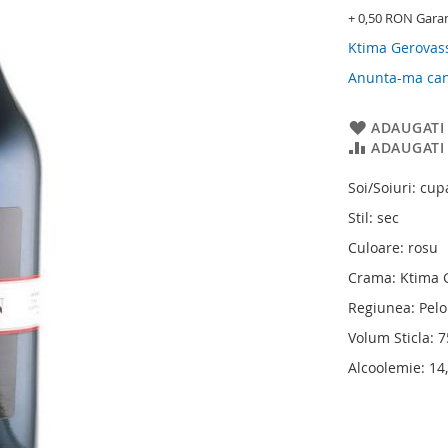
+ 0,50 RON Gara
Ktima Gerovass
Anunta-ma cand
ADAUGATI 
ADAUGATI
Soi/Soiuri: cu
Stil: sec
Culoare: rosu
Crama: Ktima G
Regiunea: Pel
Volum Sticla: 
Alcoolemie: 14