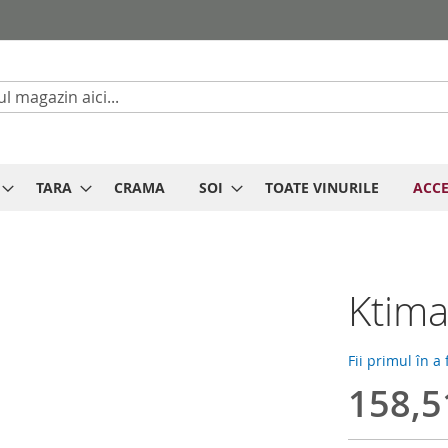
Cautare
TARA
CRAMA
SOI
TOATE VINURILE
ACCE
Ktima
Fii primul în a
158,