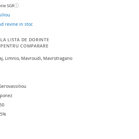
ⓘ
ntie SGR
iliou
 revine in stoc
LA LISTA DE DORINTE
 PENTRU COMPARARE
paj, Limnio, Mavroudi, Mavrotragano
erovassiliou
oponez
750
,5%