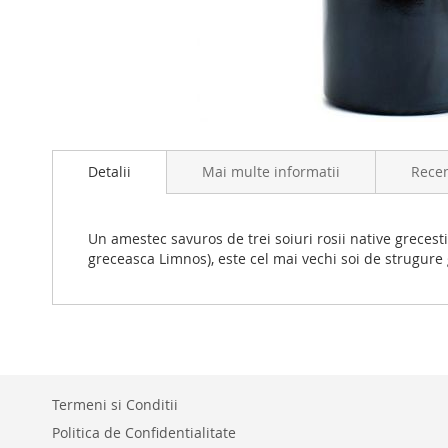
Skip
to
Detalii
Mai multe informatii
Recen
the
beginning
of
the
Un amestec savuros de trei soiuri rosii native grecest
images
greceasca Limnos), este cel mai vechi soi de strugure 
gallery
Termeni si Conditii
Politica de Confidentialitate