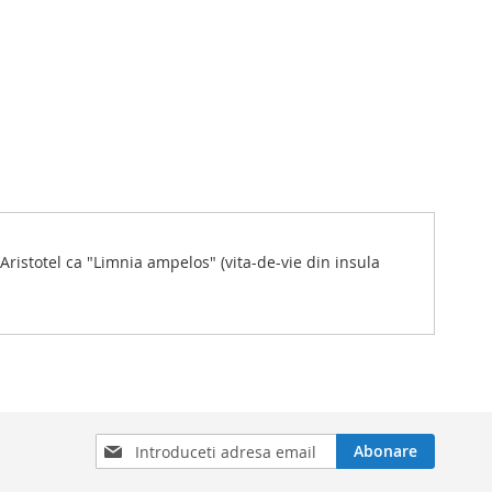
Aristotel ca "Limnia ampelos" (vita-de-vie din insula
Inscrieti-
Abonare
va
la