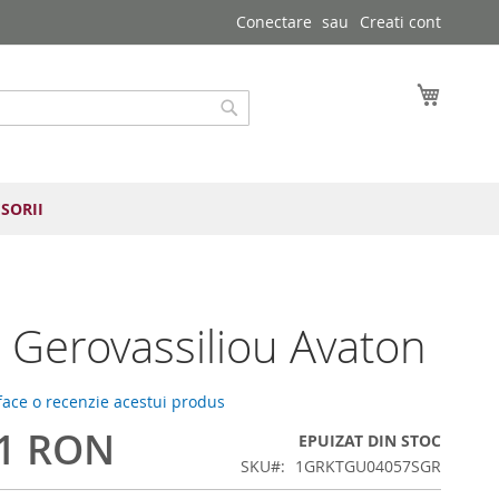
Conectare
Creati cont
Cosul 
Cautare
SORII
 Gerovassiliou Avaton
 face o recenzie acestui produs
51 RON
EPUIZAT DIN STOC
SKU
1GRKTGU04057SGR