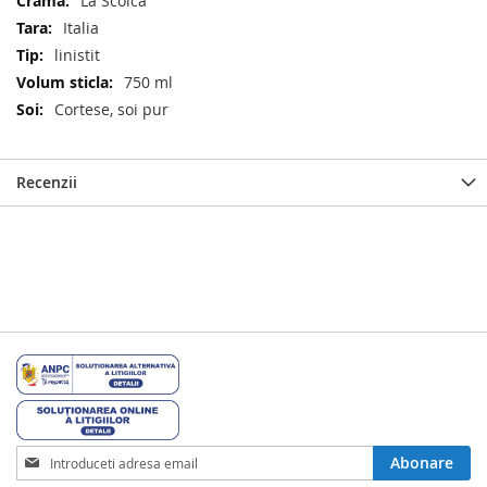
La Scolca
multe
Italia
informatii
linistit
750 ml
Cortese, soi pur
Recenzii
Inscrieti-
Abonare
va