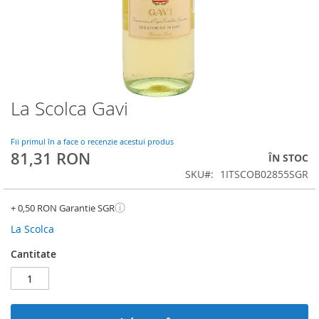
La Scolca Gavi
Skip
to
the
Fii primul în a face o recenzie acestui produs
beginning
81,31 RON
ÎN STOC
of
SKU
1ITSCOB02855SGR
the
images
gallery
ⓘ
+ 0,50 RON Garantie SGR
La Scolca
Cantitate