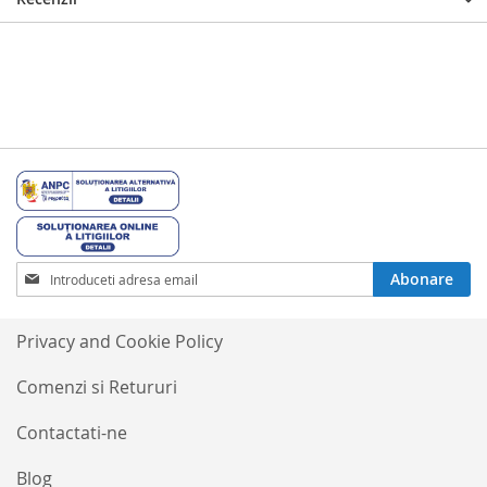
Inscrieti-
Abonare
va
la
Buletinele
Privacy and Cookie Policy
noastre
informative
Comenzi si Retururi
Contactati-ne
Blog