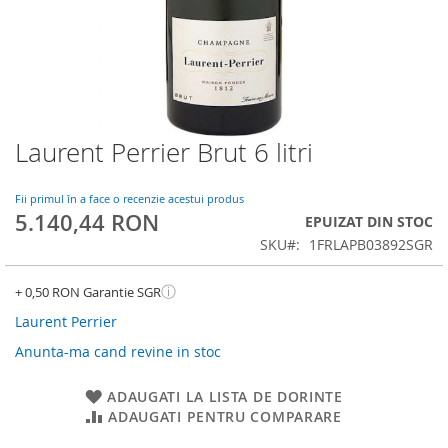
Laurent Perrier Brut 6 litri
Skip
to
the
Fii primul în a face o recenzie acestui produs
beginning
5.140,44 RON
EPUIZAT DIN STOC
of
SKU
1FRLAPB03892SGR
the
images
gallery
ⓘ
+ 0,50 RON Garantie SGR
Laurent Perrier
Anunta-ma cand revine in stoc
ADAUGATI LA LISTA DE DORINTE
ADAUGATI PENTRU COMPARARE