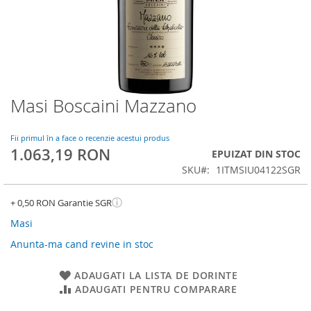
Masi Boscaini Mazzano
Skip
to
the
Fii primul în a face o recenzie acestui produs
beginning
1.063,19 RON
EPUIZAT DIN STOC
of
SKU
1ITMSIU04122SGR
the
images
gallery
ⓘ
+ 0,50 RON Garantie SGR
Masi
Anunta-ma cand revine in stoc
ADAUGATI LA LISTA DE DORINTE
ADAUGATI PENTRU COMPARARE