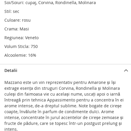
Soi/Soiuri: cupaj, Corvina, Rondinella, Molinara
Stil: sec
Culoare: rosu
Crama: Masi
Regiunea: Veneto
Volum Sticla: 750
Alcoolemie: 16%
Detalii
Mazzano este un vin reprezentativ pentru Amarone şi îşi
extrage esenţa din struguri Corvina, Rondinella şi Molinara
culeşi din faimoasa vie cu acelaşi nume, uscaţi apoi o iarnă
întreagă prin tehnica Appassimento pentru a concentra în ei
arome intense, de-a dreptul sublime. Note bogate de cireşe
coapte, învăluite în parfum de condimente dulci. Arome
intense, concentrate în jurul accentelor de cireşe zemoase şi
fructe de pădure, care se topesc într-un postgust prelung şi
intens.