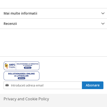
Mai multe informatii
Recenzii
Inscrieti-
Abonare
va
la
Buletinele
Privacy and Cookie Policy
noastre