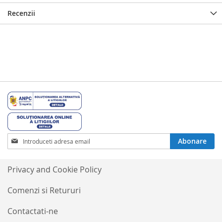
Recenzii
Inscrieti-
Abonare
va
la
Buletinele
Privacy and Cookie Policy
noastre
informative
Comenzi si Retururi
Contactati-ne