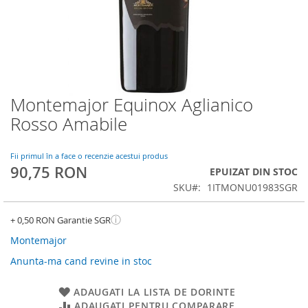
Montemajor Equinox Aglianico
Skip
to
Rosso Amabile
the
beginning
of
Fii primul în a face o recenzie acestui produs
90,75 RON
the
EPUIZAT DIN STOC
images
SKU
1ITMONU01983SGR
gallery
ⓘ
+ 0,50 RON Garantie SGR
Montemajor
Anunta-ma cand revine in stoc
ADAUGATI LA LISTA DE DORINTE
ADAUGATI PENTRU COMPARARE