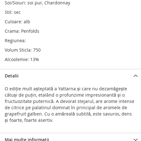
Soi/Soiuri: soi pur, Chardonnay
Stil: sec
Culoare: alb
Crama: Penfolds
Regiunea:
Volum Sticla: 750
Alcoolemie: 13%
Detalii
O ediție mult așteptată a Yattarna și care nu dezamăgește
câtuși de puțin, etalând o profunzime impresionantă și o
fructuozitate puternică. A devorat stejarul, are arome intense
de citrice pe palatinul dominat în principal de aromele de
grapefruit galben. Cu o amăreală subtilă, este savuros, dens
și foarte, foarte asertiv.
Mai multe informatii