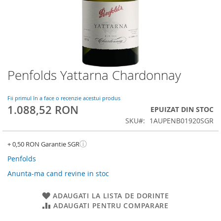
Penfolds Yattarna Chardonnay
Skip
to
the
Fii primul în a face o recenzie acestui produs
beginning
1.088,52 RON
EPUIZAT DIN STOC
of
SKU
1AUPENB01920SGR
the
images
gallery
ⓘ
+ 0,50 RON Garantie SGR
Penfolds
Anunta-ma cand revine in stoc
ADAUGATI LA LISTA DE DORINTE
ADAUGATI PENTRU COMPARARE