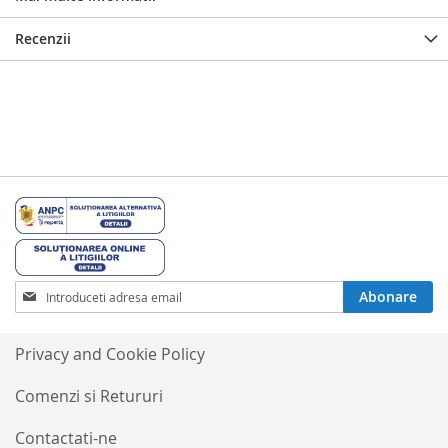
Recenzii
Inscrieti-
Abonare
va
la
Buletinele
Privacy and Cookie Policy
noastre
informative
Comenzi si Retururi
Contactati-ne