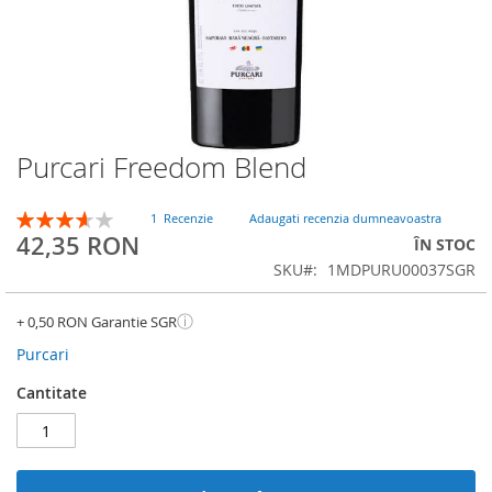
Purcari Freedom Blend
Skip
to
the
Rating:
1
Recenzie
Adaugati recenzia dumneavoastra
beginning
73
100
% of
42,35 RON
ÎN STOC
of
SKU
1MDPURU00037SGR
the
images
gallery
ⓘ
+ 0,50 RON Garantie SGR
Purcari
Cantitate