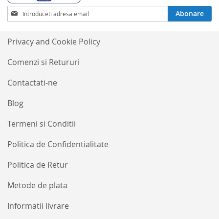
Inscrieti-
Abonare
va
la
Buletinele
Privacy and Cookie Policy
noastre
informative
Comenzi si Retururi
Contactati-ne
Blog
Termeni si Conditii
Politica de Confidentialitate
Politica de Retur
Metode de plata
Informatii livrare