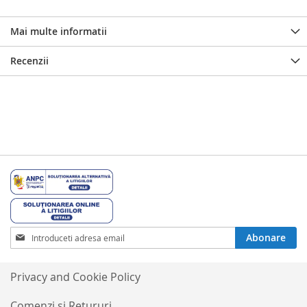
Mai multe informatii
Recenzii
Inscrieti-
Abonare
va
la
Buletinele
Privacy and Cookie Policy
noastre
informative
Comenzi si Retururi