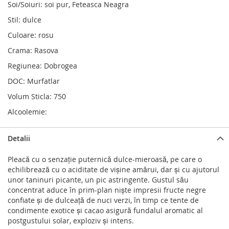
Soi/Soiuri: soi pur, Feteasca Neagra
Stil: dulce
Culoare: rosu
Crama: Rasova
Regiunea: Dobrogea
DOC: Murfatlar
Volum Sticla: 750
Alcoolemie:
Detalii
Pleacă cu o senzaţie puternică dulce-mieroasă, pe care o
echilibrează cu o aciditate de vişine amărui, dar şi cu ajutorul
unor taninuri picante, un pic astringente. Gustul său
concentrat aduce în prim-plan nişte impresii fructe negre
confiate şi de dulceaţă de nuci verzi, în timp ce tente de
condimente exotice şi cacao asigură fundalul aromatic al
postgustului solar, exploziv şi intens.