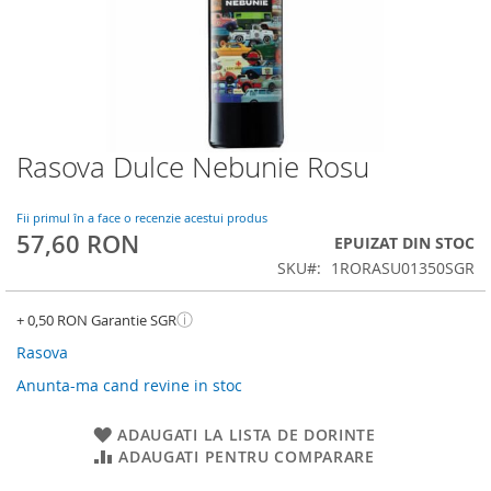
Rasova Dulce Nebunie Rosu
Skip
to
the
Fii primul în a face o recenzie acestui produs
beginning
57,60 RON
EPUIZAT DIN STOC
of
SKU
1RORASU01350SGR
the
images
gallery
ⓘ
+ 0,50 RON Garantie SGR
Rasova
Anunta-ma cand revine in stoc
ADAUGATI LA LISTA DE DORINTE
ADAUGATI PENTRU COMPARARE