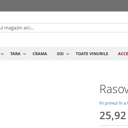
Cautare
TARA
CRAMA
SOI
TOATE VINURILE
ACCE
Rasov
Fii primul în a
25,9