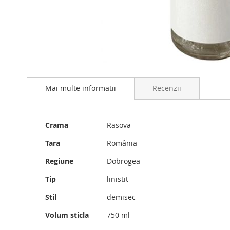
Skip
to
Mai multe informatii
Recenzii
the
beginning
of
the
Mai
Crama
Rasova
images
multe
gallery
informatii
Tara
România
Regiune
Dobrogea
Tip
linistit
Stil
demisec
Volum sticla
750 ml