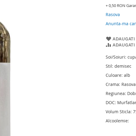
+ 0,50 RON Gara
Rasova
Anunta-ma cand
ADAUGATI 
ADAUGATI
Soi/Soiuri: cu
Stil: demisec
Culoare: alb
Crama: Rasova
Regiunea: Dob
DOC: Murfatla
Volum Sticla: 
Alcoolemie: