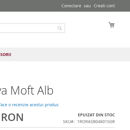
Conectare
Creati cont
Cosul 
Cautare
SORII
a Moft Alb
 face o recenzie acestui produs
2 RON
EPUIZAT DIN STOC
SKU
1RORASB04601SGR