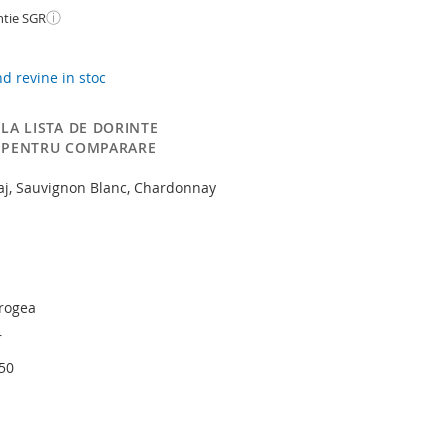
ⓘ
ntie SGR
 revine in stoc
LA LISTA DE DORINTE
 PENTRU COMPARARE
paj, Sauvignon Blanc, Chardonnay
rogea
r
750