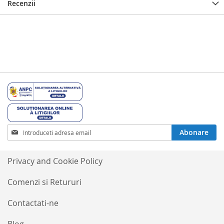
Recenzii
Inscrieti-
Abonare
va
la
Buletinele
Privacy and Cookie Policy
noastre
informative
Comenzi si Retururi
Contactati-ne