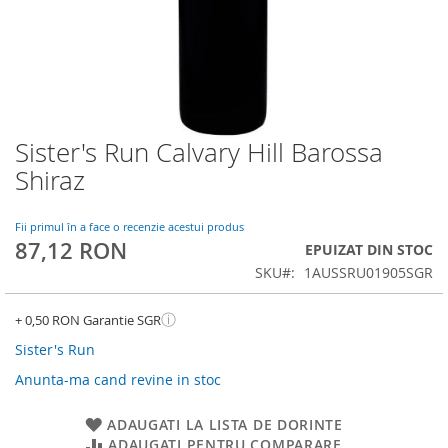
Sister's Run Calvary Hill Barossa
Skip
to
Shiraz
the
beginning
of
Fii primul în a face o recenzie acestui produs
87,12 RON
the
EPUIZAT DIN STOC
images
SKU
1AUSSRU01905SGR
gallery
ⓘ
+ 0,50 RON Garantie SGR
Sister's Run
Anunta-ma cand revine in stoc
ADAUGATI LA LISTA DE DORINTE
ADAUGATI PENTRU COMPARARE