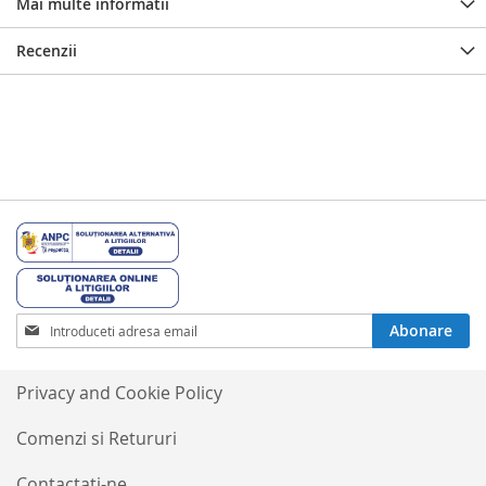
Mai multe informatii
Recenzii
Inscrieti-
Abonare
va
la
Buletinele
Privacy and Cookie Policy
noastre
informative
Comenzi si Retururi
Contactati-ne