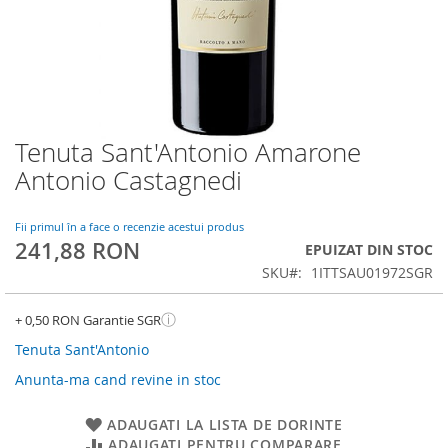
Tenuta Sant'Antonio Amarone
Skip
to
Antonio Castagnedi
the
beginning
of
Fii primul în a face o recenzie acestui produs
241,88 RON
the
EPUIZAT DIN STOC
images
SKU
1ITTSAU01972SGR
gallery
ⓘ
+ 0,50 RON Garantie SGR
Tenuta Sant'Antonio
Anunta-ma cand revine in stoc
ADAUGATI LA LISTA DE DORINTE
ADAUGATI PENTRU COMPARARE