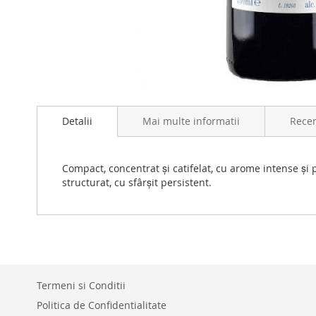
Skip
to
Detalii
Mai multe informatii
Recen
the
beginning
of
the
Compact, concentrat și catifelat, cu arome intense și 
images
structurat, cu sfârșit persistent.
gallery
Termeni si Conditii
Politica de Confidentialitate