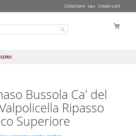
Conectare
Creati cont
Cosul 
Cautare
SORII
so Bussola Ca' del
 Valpolicella Ripasso
ico Superiore