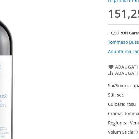
Fii primul în a
151,
+ 0,50 RON Gara
Tommaso Buss
Anunta-ma cand
ADAUGATI 
ADAUGATI
Soi/Soiuri: cup
Stil: sec
Culoare: rosu
Crama: Tomma
Regiunea: Ven
Volum Sticla: 