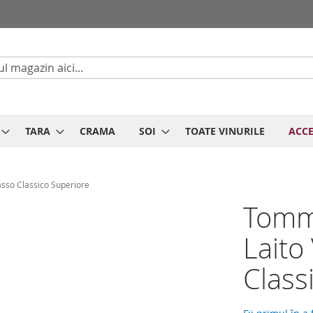
Cautare
TARA
CRAMA
SOI
TOATE VINURILE
ACCE
asso Classico Superiore
Tomma
Laito
Class