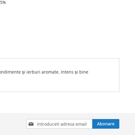
,5%
condimente și ierburi aromate. Intens și bine
Inscrieti-
Abonare
va
la