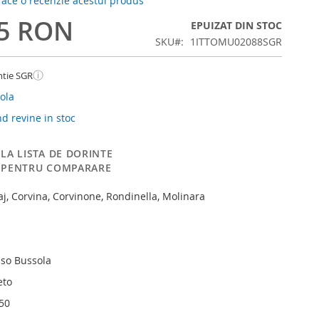
 face o recenzie acestui produs
25 RON
EPUIZAT DIN STOC
SKU
1ITTOMU02088SGR
ⓘ
ntie SGR
ola
 revine in stoc
LA LISTA DE DORINTE
 PENTRU COMPARARE
aj, Corvina, Corvinone, Rondinella, Molinara
so Bussola
eto
750